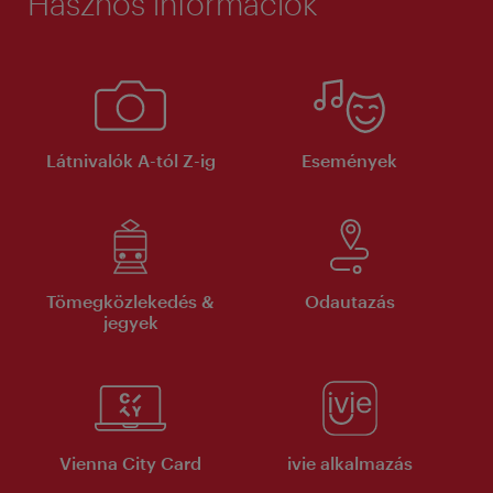
Hasznos információk
Látnivalók A-tól Z-ig
Események
Tömegközlekedés &
Odautazás
jegyek
Vienna City Card
ivie alkalmazás