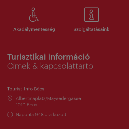
Akadálymentesség
Szolgáltatásaink
Turisztikai információ
Címek & kapcsolattartó
Tourist-Info Bécs
Helyszín:
Albertinaplatz/Maysedergasse
1010 Bécs
Nyitva
Naponta 9-18 óra között
tartás: