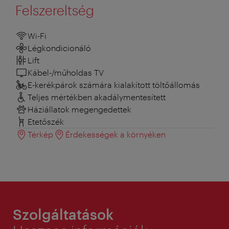
Felszereltség
Wi-Fi
Légkondicionáló
Lift
Kábel-/műholdas TV
E-kerékpárok számára kialakított töltőállomás
Teljes mértékben akadálymentesített
Háziállatok megengedettek
Etetőszék
Térkép
Érdekességek a környéken
Szolgáltatások