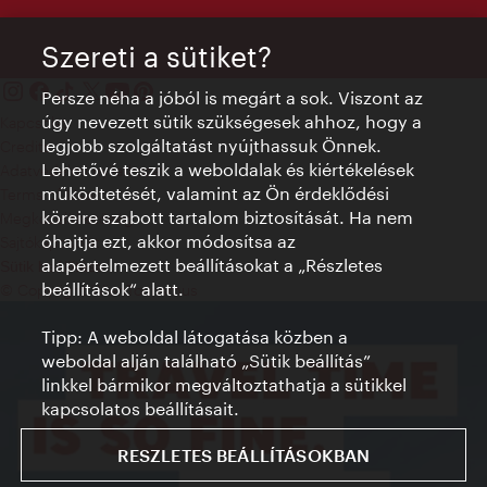
Szereti a sütiket?
Persze néha a jóból is megárt a sok. Viszont az
úgy nevezett sütik szükségesek ahhoz, hogy a
Kapcsolat
legjobb szolgáltatást nyújthassuk Önnek.
Credits
Lehetővé teszik a weboldalak és kiértékelések
Adatvédelmi nyilatkozat
működtetését, valamint az Ön érdeklődési
Terms of Use
köreire szabott tartalom biztosítását. Ha nem
Megközelíthetőség
óhajtja ezt, akkor módosítsa az
Sajtókapcsolat
alapértelmezett beállításokat a „Részletes
Sütik beállítása
beállítások“ alatt.
© Copyright WienTourismus
Tipp: A weboldal látogatása közben a
weboldal alján található „Sütik beállítás”
linkkel bármikor megváltoztathatja a sütikkel
kapcsolatos beállításait.
RESZLETES BEÁLLÍTÁSOKBAN