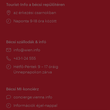
Tourist-Info a bécsi repülőtéren
Helyszín:
az érkezési csarnokban
Nyitva
Naponta 9-18 óra között
tartás:
Bécsi szállodák & infó
E-
info@wien.info
mail:
Telefon:
+43-1-24 555
Nyitva
Hétfő-Péntek 9 – 17 óráig
tartás:
Ünnepnapokon zárva
Bécsi MI-konciérz
concierge.vienna.info
Információk éjjel-nappal