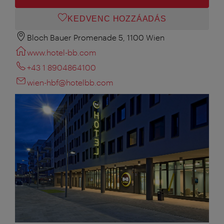
KEDVENC HOZZÁADÁS
Bloch Bauer Promenade 5, 1100 Wien
www.hotel-bb.com
+43 1 8904864100
wien-hbf@hotelbb.com