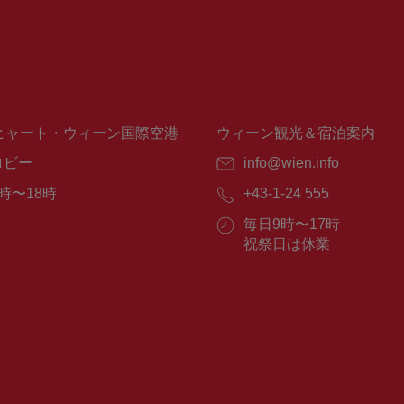
ヒャート・ウィーン国際空港
ウィーン観光＆宿泊案内
ロビー
E
info@wien.info
メ
時〜18時
電
+43-1-24 555
ー
話
ル：
営
毎日9時〜17時
番
業
祝祭日は休業
号：
時
間：