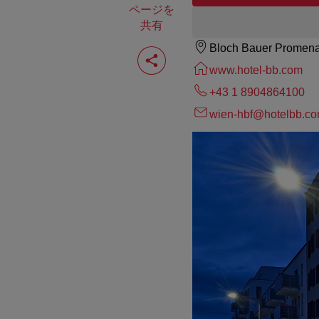
ページを
共有
Bloch Bauer Promena
ペ
ー
www.hotel-bb.com
ジ
を
+43 1 8904864100
共
有
wien-hbf@hotelbb.c
す
る