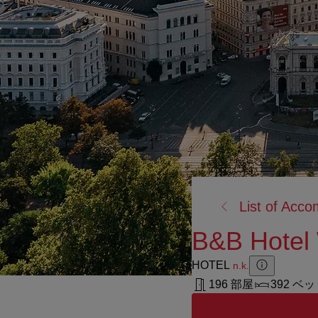
戻
List of Acc
る:
B&B Hotel
HOTEL
n.k.
Zusatzinforma
Zusatzinform
196 部屋
392 ベ