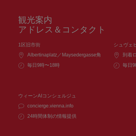
観光案内
アドレス＆コンタクト
1区旧市街
シュヴェ
場
Albertinaplatz／Maysedergasse角
場
到着
所：
所：
営
毎日9時〜18時
営
毎日9
業
業
時
時
間：
間：
ウィーンAIコンシェルジュ
concierge.vienna.info
24時間体制の情報提供