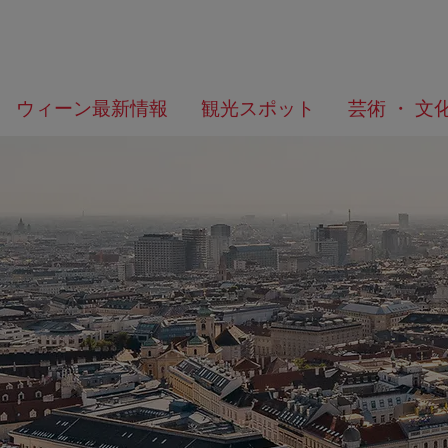
メ
こ
何
ウィーン最新情報
観光スポット
芸術 ・ 文
ニ
の
を
ュ
ペ
/>
お
ー
ー
探
へ
ジ
し
の
で
ト
す
ッ
か？
プ
へ