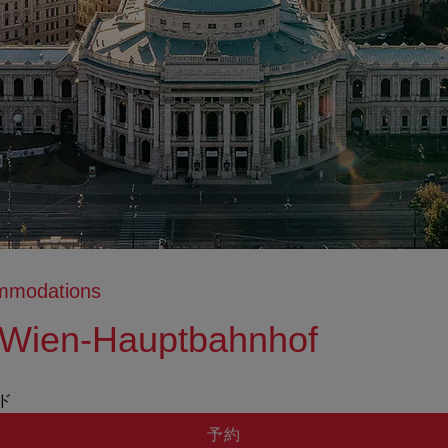
ommodations
 Wien-Hauptbahnhof
tion anzeigen
ation ausblenden
ッド
予約