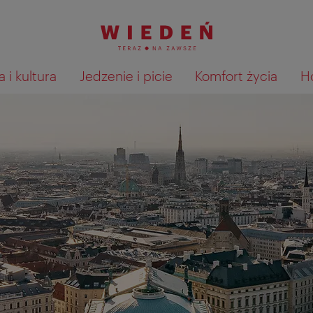
 i kultura
Jedzenie i picie
Komfort życia
H
Pokaż na mapie wyniki wyszu