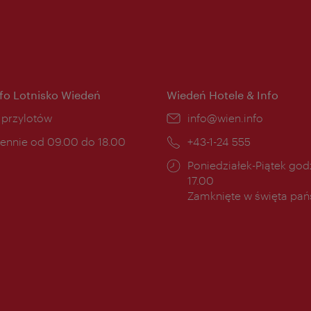
nfo Lotnisko Wiedeń
Wiedeń Hotele & Info
ce:
i przylotów
E-
info@wien.info
mail:
ny
ennie od 09.00 do 18.00
Telefon:
+43-1-24 555
cia:
Godziny
Poniedziałek-Piątek godz
otwarcia:
17.00
Zamknięte w święta pa