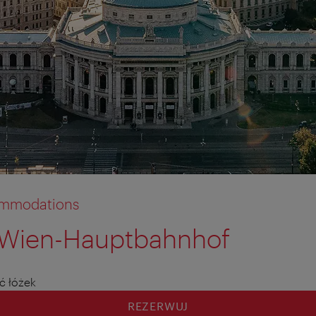
commodations
 Wien-Hauptbahnhof
tion anzeigen
tion ausblenden
ć łóżek
REZERWUJ