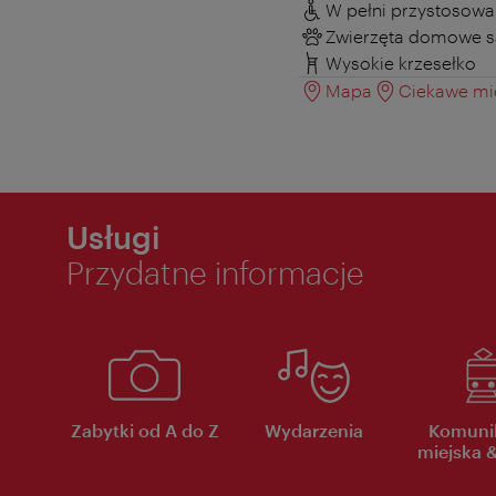
W pełni przystosowa
Zwierzęta domowe s
Wysokie krzesełko
Mapa
Ciekawe mie
Usługi
Przydatne informacje
Zabytki od A do Z
Wydarzenia
Komuni
miejska &