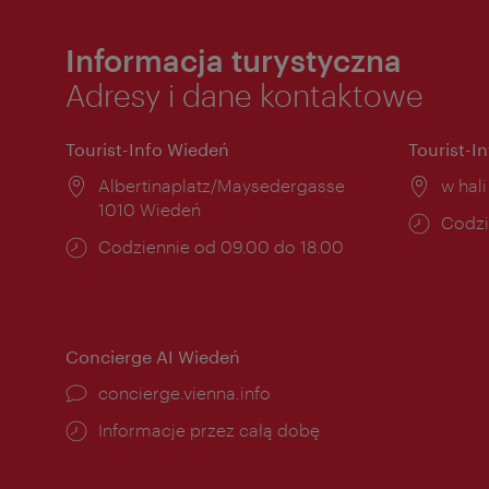
Informacja turystyczna
Adresy i dane kontaktowe
Tourist-Info Wiedeń
Tourist-I
Miejsce:
Albertinaplatz/Maysedergasse
Miejs
w hal
1010 Wiedeń
Godzi
Codzi
Godziny
Codziennie od 09.00 do 18.00
otwar
otwarcia:
Concierge AI Wiedeń
concierge.vienna.info
Informacje przez całą dobę