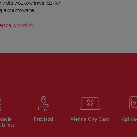
ny dla wózków inwalidzkich
ą akceptowane
jsca w okolicy
kacja
Przyjazd
Vienna City Card
Aplikac
 bilety