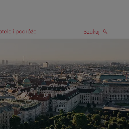
otele i podróże
Szukaj
SZUKAJ
kiwania