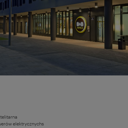
telitarna
werów elektrycznychs