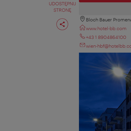
UDOSTĘPNIJ
STRONĘ
Bloch Bauer Promena
Podziel
stronę
www.hotel-bb.com
+43 1 8904864100
wien-hbf@hotelbb.