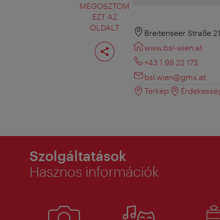
MEGOSZTOM
EZT AZ
OLDALT
Breitenseer Straße 2
Oldal
www.bsl-wien.at
megosztása
+43 1 98 22 173
bsl.wien@gmx.at
Térkép
Érdekessé
Szolgáltatások
Hasznos információk