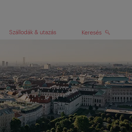
Szállodák & utazás
Keresés
KERESÉS
rképen