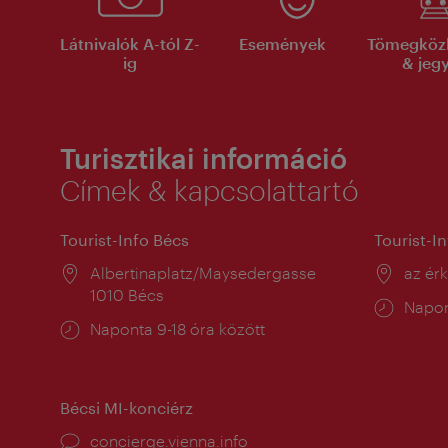
Látnivalók A-tól Z-
Események
Tömegköz
ig
& jeg
Turisztikai információ
Címek & kapcsolattartó
Tourist-Info Bécs
Tourist-I
Helyszín:
Albertinaplatz/Maysedergasse
Helysz
az ér
1010 Bécs
Nyitv
Napon
Nyitva
Naponta 9-18 óra között
tartás
tartás:
Bécsi MI-konciérz
concierge.vienna.info