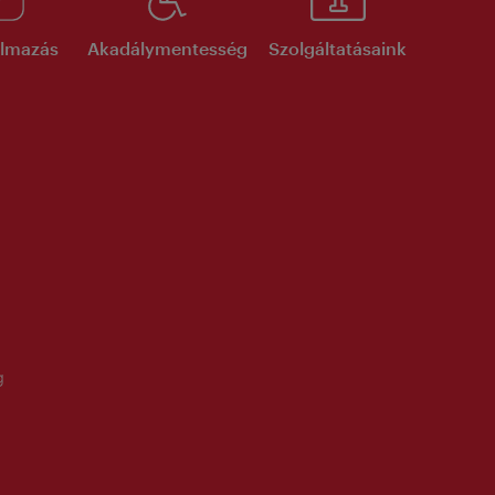
kalmazás
Akadálymentesség
Szolgáltatásaink
g