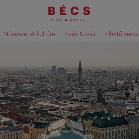
Művészet & kultúra
Evés & ivás
Élhető város
Keresési találatok megjelenítése a té