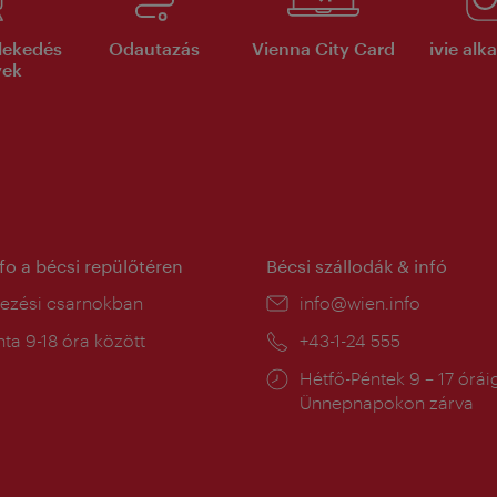
lekedés
Odautazás
Vienna City Card
ivie al
yek
nfo a bécsi repülőtéren
Bécsi szállodák & infó
ín:
kezési csarnokban
E-
info@wien.info
mail:
a
ta 9-18 óra között
Telefon:
+43-1-24 555
:
Nyitva
Hétfő-Péntek 9 – 17 órái
tartás:
Ünnepnapokon zárva