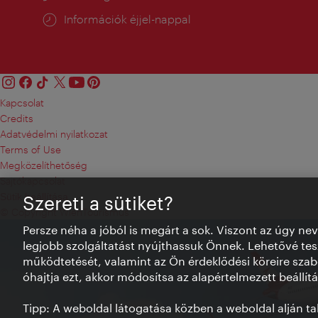
Információk éjjel-nappal
Kapcsolat
Credits
Adatvédelmi nyilatkozat
Terms of Use
Megközelíthetőség
Sajtókapcsolat
Sütik beállítása
Szereti a sütiket?
© Copyright WienTourismus
Persze néha a jóból is megárt a sok. Viszont az úgy ne
legjobb szolgáltatást nyújthassuk Önnek. Lehetővé tesz
működtetését, valamint az Ön érdeklődési köreire szab
óhajtja ezt, akkor módosítsa az alapértelmezett beállítá
Tipp: A weboldal látogatása közben a weboldal alján talá