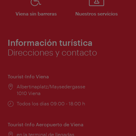
Viena sin barreras
Nuestros servicios
Información turística
Direcciones y contacto
Tourist-Info Viena
Lugar:
Albertinaplatz/Maysedergasse
1010 Viena
Horarios
Todos los días 09:00 - 18:00 h
de
apertura:
Tourist-Info Aeropuerto de Viena
Lugar:
en la terminal de llegadas