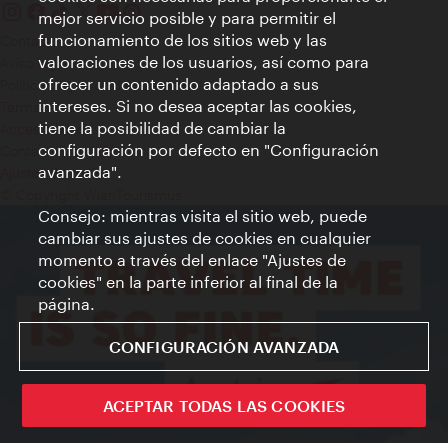
mejor servicio posible y para permitir el
funcionamiento de los sitios web y las
Contacto
valoraciones de los usuarios, así como para
Aviso legal
ofrecer un contenido adaptado a sus
Política de privacidad de datos
intereses. Si no desea aceptar las cookies,
Terms of Use
tiene la posibilidad de cambiar la
Accesibilidad
configuración por defecto en "Configuración
Contacto para la prensa
avanzada".
Ajustes de cookie
© Copyright WienTourismus
Consejo: mientras visita el sitio web, puede
cambiar sus ajustes de cookies en cualquier
momento a través del enlace "Ajustes de
cookies" en la parte inferior al final de la
página.
CONFIGURACIÓN AVANZADA
ACEPTAR TODAS LAS COOKIES