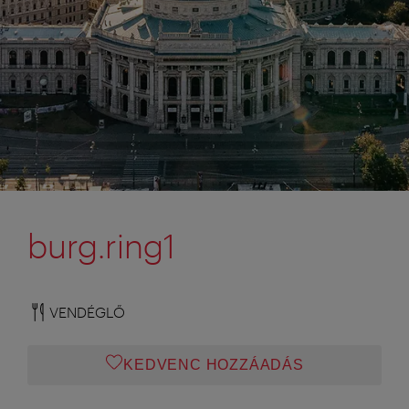
burg.ring1
VENDÉGLŐ
KEDVENC HOZZÁADÁS