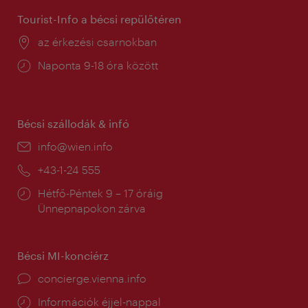
Tourist-Info a bécsi repülőtéren
Helyszín:
az érkezési csarnokban
Nyitva
Naponta 9-18 óra között
tartás:
Bécsi szállodák & infó
E-
info@wien.info
mail:
Telefon:
+43-1-24 555
Nyitva
Hétfő-Péntek 9 – 17 óráig
tartás:
Ünnepnapokon zárva
Bécsi MI-konciérz
concierge.vienna.info
Információk éjjel-nappal