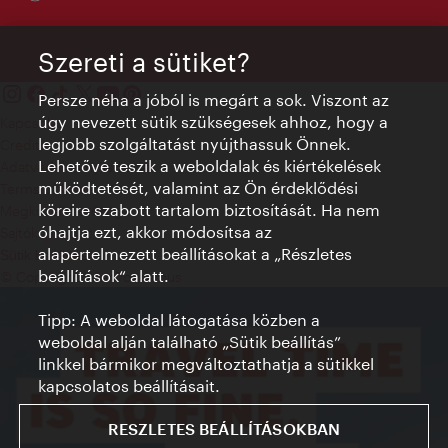
Szereti a sütiket?
Persze néha a jóból is megárt a sok. Viszont az
úgy nevezett sütik szükségesek ahhoz, hogy a
Kapcsolat
legjobb szolgáltatást nyújthassuk Önnek.
Credits
Lehetővé teszik a weboldalak és kiértékelések
Adatvédelmi nyilatkozat
működtetését, valamint az Ön érdeklődési
Terms of Use
köreire szabott tartalom biztosítását. Ha nem
Megközelíthetőség
óhajtja ezt, akkor módosítsa az
Sajtókapcsolat
alapértelmezett beállításokat a „Részletes
Sütik beállítása
beállítások“ alatt.
© Copyright WienTourismus
Tipp: A weboldal látogatása közben a
weboldal alján található „Sütik beállítás”
linkkel bármikor megváltoztathatja a sütikkel
kapcsolatos beállításait.
RESZLETES BEÁLLÍTÁSOKBAN