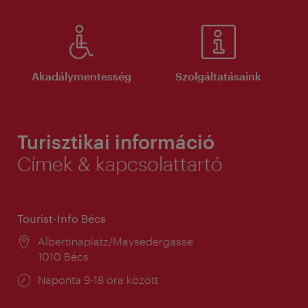
Akadálymentesség
Szolgáltatásaink
Turisztikai információ
Címek & kapcsolattartó
Tourist-Info Bécs
Helyszín:
Albertinaplatz/Maysedergasse
1010 Bécs
Nyitva
Naponta 9-18 óra között
tartás: