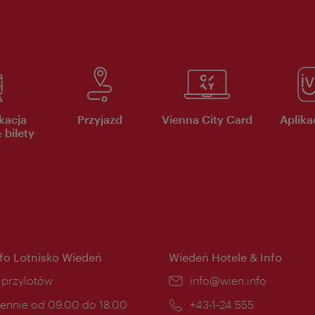
kacja
Przyjazd
Vienna City Card
Aplikac
 bilety
nfo Lotnisko Wiedeń
Wiedeń Hotele & Info
ce:
i przylotów
E-
info@wien.info
mail:
ny
ennie od 09.00 do 18.00
Telefon:
+43-1-24 555