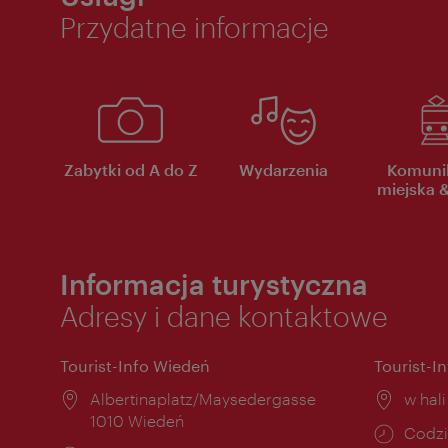
Przydatne informacje
Zabytki od A do Z
Wydarzenia
Komuni
miejska &
Informacja turystyczna
Adresy i dane kontaktowe
Tourist-Info Wiedeń
Tourist-I
Miejsce:
Albertinaplatz/Maysedergasse
Miejs
w hal
1010 Wiedeń
Godzi
Codzi