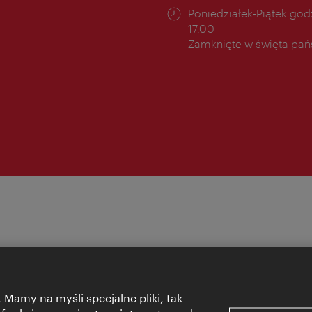
cia:
Godziny
Poniedziałek-Piątek godz
otwarcia:
17.00
Zamknięte w święta pa
 Mamy na myśli specjalne pliki, tak