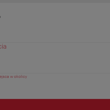
n
cia
jsca w okolicy