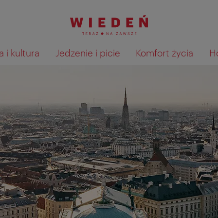
 i kultura
Jedzenie i picie
Komfort życia
H
Pokaż na mapie wyniki wyszu