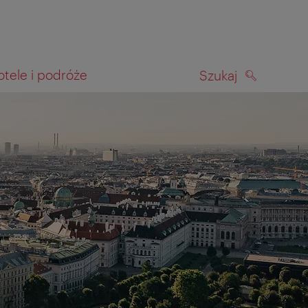
otele i podróże
Szukaj
SZUKAJ
kiwania