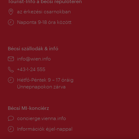
Tourist-Info a bécsi repülőtéren
Helyszín:
az érkezési csarnokban
Nyitva
Naponta 9-18 óra között
tartás:
Bécsi szállodák & infó
E-
info@wien.info
mail:
Telefon:
+43-1-24 555
Nyitva
Hétfő-Péntek 9 – 17 óráig
tartás:
Ünnepnapokon zárva
Bécsi MI-konciérz
concierge.vienna.info
Információk éjjel-nappal