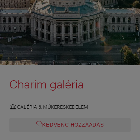
Charim galéria
GALÉRIA & MŰKERESKEDELEM
KEDVENC HOZZÁADÁS