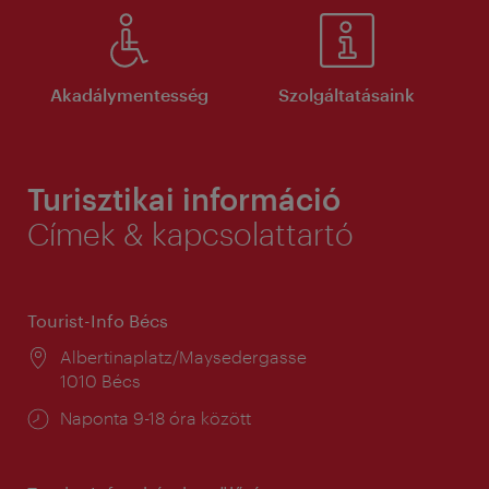
Akadálymentesség
Szolgáltatásaink
Turisztikai információ
Címek & kapcsolattartó
Tourist-Info Bécs
Helyszín:
Albertinaplatz/Maysedergasse
1010 Bécs
Nyitva
Naponta 9-18 óra között
tartás: