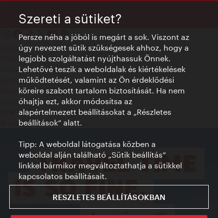
Szereti a sütiket?
Persze néha a jóból is megárt a sok. Viszont az
úgy nevezett sütik szükségesek ahhoz, hogy a
Kapcsolat
legjobb szolgáltatást nyújthassuk Önnek.
Credits
Lehetővé teszik a weboldalak és kiértékelések
Adatvédelmi nyilatkozat
működtetését, valamint az Ön érdeklődési
Terms of Use
köreire szabott tartalom biztosítását. Ha nem
Megközelíthetőség
óhajtja ezt, akkor módosítsa az
Sajtókapcsolat
alapértelmezett beállításokat a „Részletes
Sütik beállítása
beállítások“ alatt.
© Copyright WienTourismus
Tipp: A weboldal látogatása közben a
weboldal alján található „Sütik beállítás”
linkkel bármikor megváltoztathatja a sütikkel
kapcsolatos beállításait.
RESZLETES BEÁLLÍTÁSOKBAN