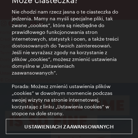
Może ciasteczka?
Nie chodzi nam rzecz jasna o te ciasteczka do
jedzenia. Mamy na myśli specjalne pliki, tak
zwane „cookies”, które są niezbędne do
prawidłowego funkcjonowania stron
Kontakt
internetowych, statystyk i ocen, a także treści
Credits
dostosowanych do Twoich zainteresowań.
Zgoda na przetwarzanie danych osobowych
Jeśli nie wyrażasz zgody na korzystanie z
Terms of Use
plików „cookies”, możesz zmienić ustawienia
Dostępność
domyślne w „Ustawieniach
Kontakt prasowy
zaawansowanych”.
Ustawienia cookies
© Copyright Wien Tourismus
Porada: Możesz zmienić ustawienia plików
„cookies” w dowolnym momencie podczas
swojej wizyty na stronie internetowej,
korzystając z linku „Ustawienia cookies” w
stopce na dole strony.
USTAWIENIACH ZAAWANSOWANYCH