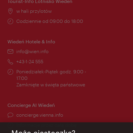
Tourist-Info Lotnisko Wiedeń
Miejsce:
w hali przylotów
Godziny
Codziennie od 09.00 do 18.00
otwarcia:
Wiedeń Hotele & Info
E-
info@wien.info
mail:
Telefon:
+43-1-24 555
Godziny
Poniedziałek-Piątek godz. 9.00 -
otwarcia:
17.00
Zamknięte w święta państwowe
Concierge AI Wiedeń
concierge.vienna.info
Informacje przez całą dobę