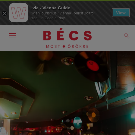
ivie - Vienna Guide
View
WienTourismus / Vienna Tourist Board
free - In Google Play
Navigáció
Kere
kijelzése
/
elrejtése
A
A
navigációhoz
tartalomhoz