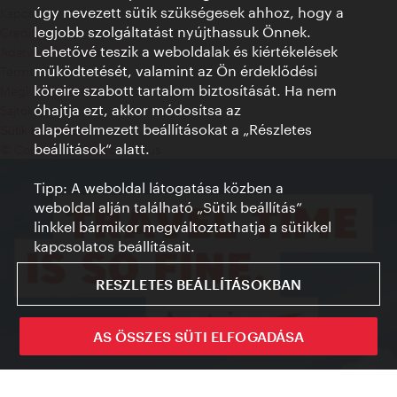
úgy nevezett sütik szükségesek ahhoz, hogy a
Kapcsolat
legjobb szolgáltatást nyújthassuk Önnek.
Credits
Lehetővé teszik a weboldalak és kiértékelések
Adatvédelmi nyilatkozat
működtetését, valamint az Ön érdeklődési
Terms of Use
köreire szabott tartalom biztosítását. Ha nem
Megközelíthetőség
óhajtja ezt, akkor módosítsa az
Sajtókapcsolat
alapértelmezett beállításokat a „Részletes
Sütik beállítása
beállítások“ alatt.
© Copyright WienTourismus
Tipp: A weboldal látogatása közben a
weboldal alján található „Sütik beállítás”
linkkel bármikor megváltoztathatja a sütikkel
kapcsolatos beállításait.
RESZLETES BEÁLLÍTÁSOKBAN
AS ÖSSZES SÜTI ELFOGADÁSA