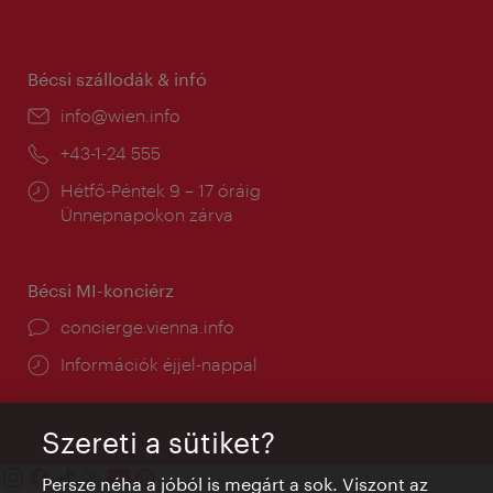
tartás:
Bécsi szállodák & infó
E-
info@wien.info
mail:
Telefon:
+43-1-24 555
Nyitva
Hétfő-Péntek 9 – 17 óráig
tartás:
Ünnepnapokon zárva
Bécsi MI-konciérz
concierge.vienna.info
Információk éjjel-nappal
Szereti a sütiket?
Persze néha a jóból is megárt a sok. Viszont az