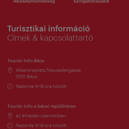
Akadálymentesség
Szolgáltatásaink
Turisztikai információ
Címek & kapcsolattartó
Tourist-Info Bécs
Helyszín:
Albertinaplatz/Maysedergasse
1010 Bécs
Nyitva
Naponta 9-18 óra között
tartás:
Tourist-Info a bécsi repülőtéren
Helyszín:
az érkezési csarnokban
Nyitva
Naponta 9-18 óra között