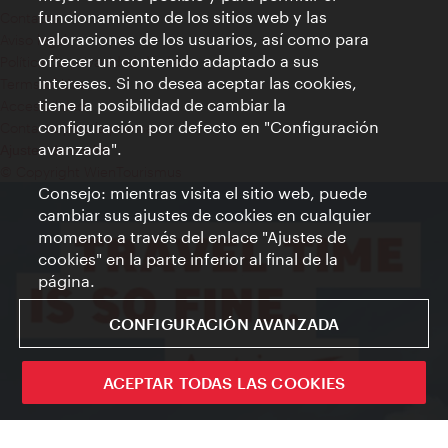
funcionamiento de los sitios web y las
Contacto
valoraciones de los usuarios, así como para
Aviso legal
ofrecer un contenido adaptado a sus
Política de privacidad de datos
intereses. Si no desea aceptar las cookies,
Terms of Use
tiene la posibilidad de cambiar la
Accesibilidad
configuración por defecto en "Configuración
Contacto para la prensa
avanzada".
Ajustes de cookie
© Copyright WienTourismus
Consejo: mientras visita el sitio web, puede
cambiar sus ajustes de cookies en cualquier
momento a través del enlace "Ajustes de
cookies" en la parte inferior al final de la
página.
CONFIGURACIÓN AVANZADA
ACEPTAR TODAS LAS COOKIES