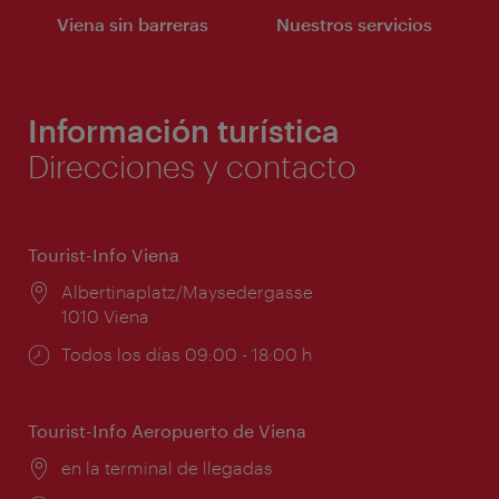
Viena sin barreras
Nuestros servicios
Información turística
Direcciones y contacto
Tourist-Info Viena
Lugar:
Albertinaplatz/Maysedergasse
1010 Viena
Horarios
Todos los días 09:00 - 18:00 h
de
apertura:
Tourist-Info Aeropuerto de Viena
Lugar:
en la terminal de llegadas