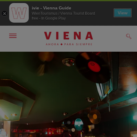
ivie - Vienna Guide
View
WienTourismus / Vienna Tourist Board
free - In Google Play
Mostrar/ocultar
Busc
navegación
A
Al
la
contenido
navegación