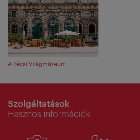
A Bécsi Világmúzeum
Szolgáltatások
Hasznos információk