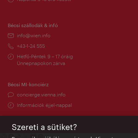
tartás:
Bécsi szállodák & infó
E-
info@wien.info
mail:
Telefon:
+43-1-24 555
Nyitva
Hétfő-Péntek 9 – 17 óráig
tartás:
Ünnepnapokon zárva
Bécsi MI-konciérz
concierge.vienna.info
Információk éjjel-nappal
Szereti a sütiket?