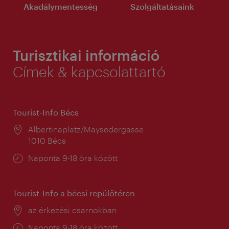
Akadálymentesség
Szolgáltatásaink
Turisztikai információ
Címek & kapcsolattartó
Tourist-Info Bécs
Helyszín:
Albertinaplatz/Maysedergasse
1010 Bécs
Nyitva
Naponta 9-18 óra között
tartás:
Tourist-Info a bécsi repülőtéren
Helyszín:
az érkezési csarnokban
Nyitva
Naponta 9-18 óra között