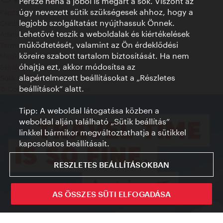
Persze néha a jóból is megárt a sok. Viszont az
úgy nevezett sütik szükségesek ahhoz, hogy a
Kapcsolat
legjobb szolgáltatást nyújthassuk Önnek.
Credits
Lehetővé teszik a weboldalak és kiértékelések
Adatvédelmi nyilatkozat
működtetését, valamint az Ön érdeklődési
Terms of Use
köreire szabott tartalom biztosítását. Ha nem
Megközelíthetőség
óhajtja ezt, akkor módosítsa az
Sajtókapcsolat
alapértelmezett beállításokat a „Részletes
Sütik beállítása
beállítások“ alatt.
© Copyright WienTourismus
Tipp: A weboldal látogatása közben a
weboldal alján található „Sütik beállítás”
linkkel bármikor megváltoztathatja a sütikkel
kapcsolatos beállításait.
RESZLETES BEÁLLÍTÁSOKBAN
AS ÖSSZES SÜTI ELFOGADÁSA