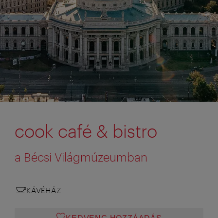
cook café & bistro
a Bécsi Világmúzeumban
KÁVÉHÁZ