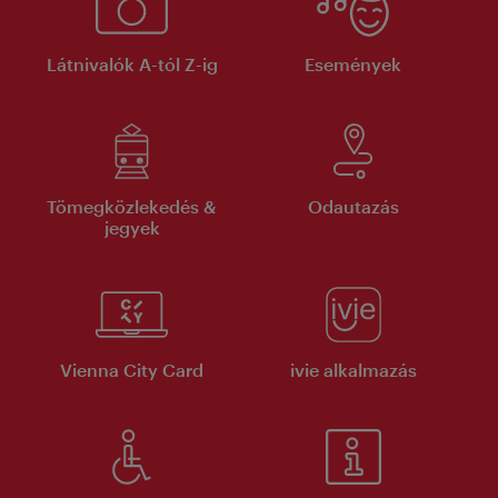
Látnivalók A-tól Z-ig
Események
Tömegközlekedés &
Odautazás
jegyek
Vienna City Card
ivie alkalmazás