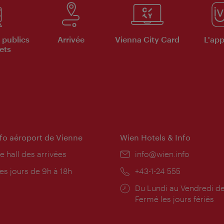
 publics
Arrivée
Vienna City Card
L'appl
ets
nfo aéroport de Vienne
Wien Hotels & Info
e hall des arrivées
E-
info@wien.info
mail:
res
es jours de 9h à 18h
Téléphone:
+43-1-24 555
rture:
Horaires
Du Lundi au Vendredi de
d'ouverture:
Fermé les jours fériés