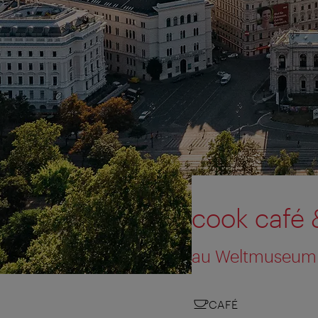
cook café 
au Weltmuseum 
CAFÉ