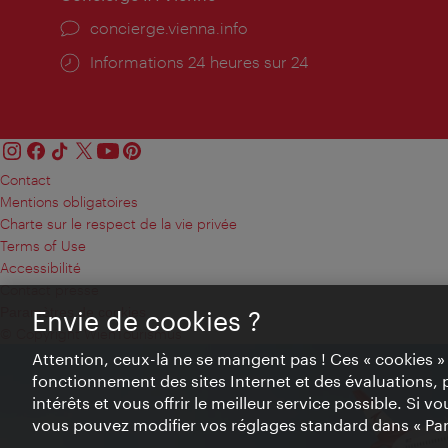
Ort:
concierge.vienna.info
Öffnungszeiten:
Informations 24 heures sur 24
Contact
Mentions obligatoires
Charte sur le respect de la vie privée
Terms of Use
Accessibilité
Contact presse
Paramètres de cookies
Envie de cookies ?
© Copyright WienTourismus
Attention, ceux-là ne se mangent pas ! Ces « cookies 
fonctionnement des sites Internet et des évaluations, 
intérêts et vous offrir le meilleur service possible. Si 
vous pouvez modifier vos réglages standard dans « Pa