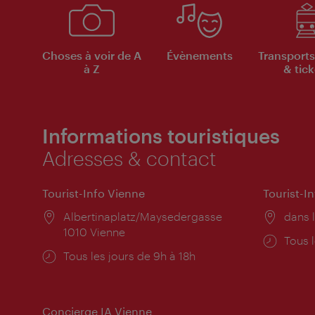
Choses à voir de A
Évènements
Transports
à Z
& tick
Informations touristiques
Adresses & contact
Tourist-Info Vienne
Tourist-I
Lieu:
Albertinaplatz/Maysedergasse
Lieu:
dans l
1010 Vienne
Horai
Tous l
Horaires
Tous les jours de 9h à 18h
d'ouve
d'ouverture:
Concierge IA Vienne