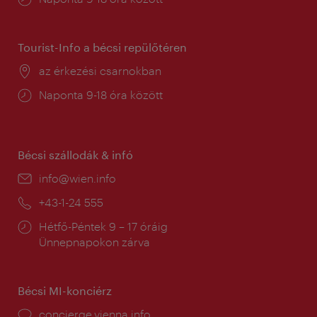
tartás:
Tourist-Info a bécsi repülőtéren
Helyszín:
az érkezési csarnokban
Nyitva
Naponta 9-18 óra között
tartás:
Bécsi szállodák & infó
E-
info@wien.info
mail:
Telefon:
+43-1-24 555
Nyitva
Hétfő-Péntek 9 – 17 óráig
tartás:
Ünnepnapokon zárva
Bécsi MI-konciérz
concierge.vienna.info