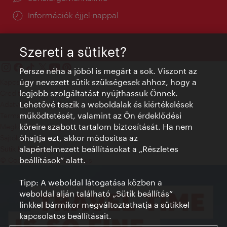
Információk éjjel-nappal
Szereti a sütiket?
Persze néha a jóból is megárt a sok. Viszont az
úgy nevezett sütik szükségesek ahhoz, hogy a
Kapcsolat
legjobb szolgáltatást nyújthassuk Önnek.
Credits
Lehetővé teszik a weboldalak és kiértékelések
Adatvédelmi nyilatkozat
működtetését, valamint az Ön érdeklődési
Terms of Use
köreire szabott tartalom biztosítását. Ha nem
Megközelíthetőség
óhajtja ezt, akkor módosítsa az
Sajtókapcsolat
alapértelmezett beállításokat a „Részletes
Sütik beállítása
beállítások“ alatt.
© Copyright WienTourismus
Tipp: A weboldal látogatása közben a
weboldal alján található „Sütik beállítás”
linkkel bármikor megváltoztathatja a sütikkel
kapcsolatos beállításait.