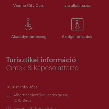
Vienna City Card
ivie alkalmazás
Akadálymentesség
Szolgáltatásaink
Turisztikai információ
Címek & kapcsolattartó
Tourist-Info Bécs
Helyszín:
Albertinaplatz/Maysedergasse
1010 Bécs
Nyitva
Naponta 9-18 óra között