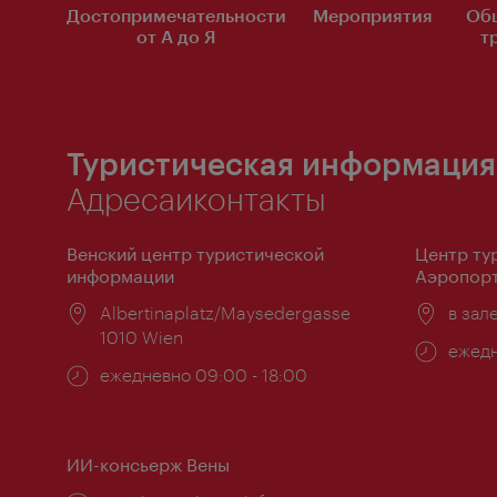
Достопримечательности
Мероприятия
Об
от А до Я
т
Туристическая информация
Адресаиконтакты
Венский центр туристической
Центр ту
информации
Аэропорт
Расположение:
Albertinaplatz/Maysedergasse
Распо
в зал
1010 Wien
Часы
ежедн
Часы
ежедневно 09:00 - 18:00
работ
работы:
ИИ-консьерж Вены