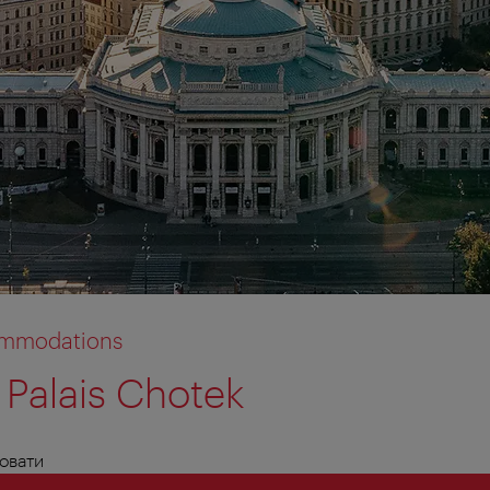
commodations
 Palais Chotek
tion anzeigen
tion ausblenden
овати