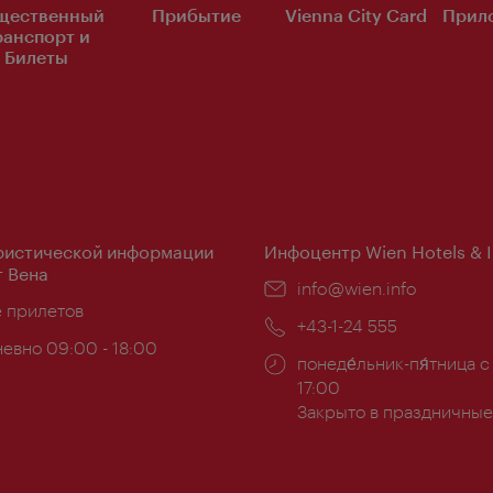
щественный
Прибытие
Vienna City Card
Прило
ранспорт и
Билеты
ристической информации
Инфоцентр Wien Hotels & 
 Вена
Эл.
info@wien.info
ложение:
е прилетов
почта:
Телефон:
+43-1-24 555
евно 09:00 - 18:00
Часы
понеде́льник-пя́тница с
ы:
работы:
17:00
Закрыто в праздничные