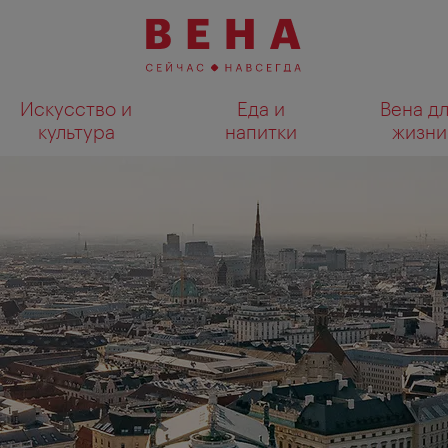
Искусство и
Еда и
Вена д
культура
напитки
жизни
Показать результаты поиска н