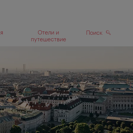
ля
Отели и
Поиск
путешествие
ПОИСК
а карте