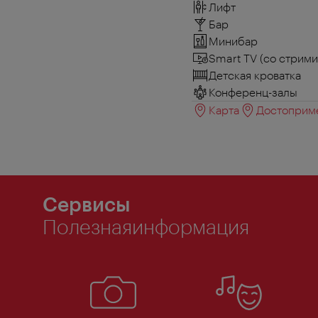
Лифт
Бар
Минибар
Smart TV (со стрим
Детская кроватка
Конференц-залы
Карта
Достоприме
Сервисы
Полезнаяинформация