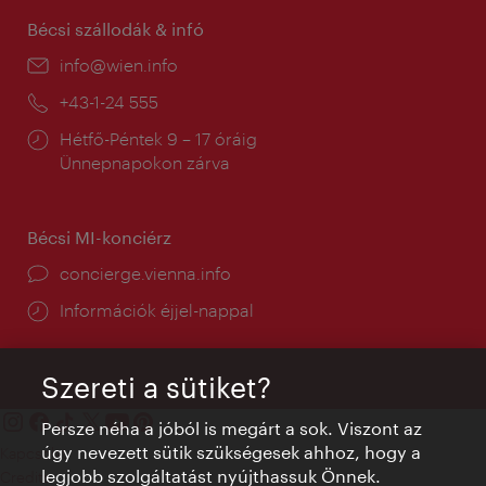
Bécsi szállodák & infó
E-
info@wien.info
mail:
Telefon:
+43-1-24 555
Nyitva
Hétfő-Péntek 9 – 17 óráig
tartás:
Ünnepnapokon zárva
Bécsi MI-konciérz
concierge.vienna.info
Információk éjjel-nappal
Szereti a sütiket?
Persze néha a jóból is megárt a sok. Viszont az
úgy nevezett sütik szükségesek ahhoz, hogy a
Kapcsolat
legjobb szolgáltatást nyújthassuk Önnek.
Credits