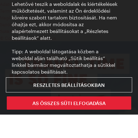
Lehetővé teszik a weboldalak és kiértékelések
Adatvédelmi nyilatkozat
működtetését, valamint az Ön érdeklődési
Terms of Use
köreire szabott tartalom biztosítását. Ha nem
Megközelíthetőség
óhajtja ezt, akkor módosítsa az
Sajtókapcsolat
alapértelmezett beállításokat a „Részletes
Sütik beállítása
beállítások“ alatt.
© Copyright WienTourismus
Tipp: A weboldal látogatása közben a
weboldal alján található „Sütik beállítás”
linkkel bármikor megváltoztathatja a sütikkel
kapcsolatos beállításait.
RESZLETES BEÁLLÍTÁSOKBAN
AS ÖSSZES SÜTI ELFOGADÁSA