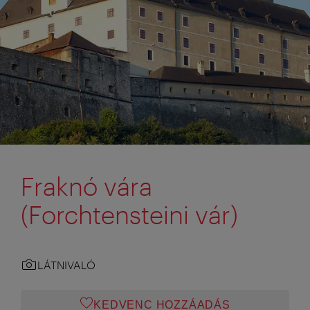
Fraknó vára
(Forchtensteini vár)
LÁTNIVALÓ
KEDVENC HOZZÁADÁS