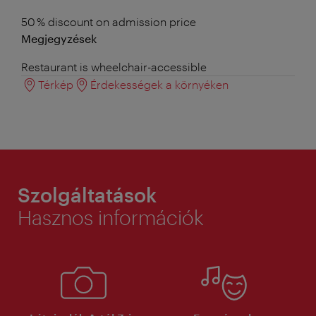
50 % discount on admission price
Megjegyzések
Restaurant is wheelchair-accessible
Térkép
Érdekességek a környéken
Szolgáltatások
Hasznos információk