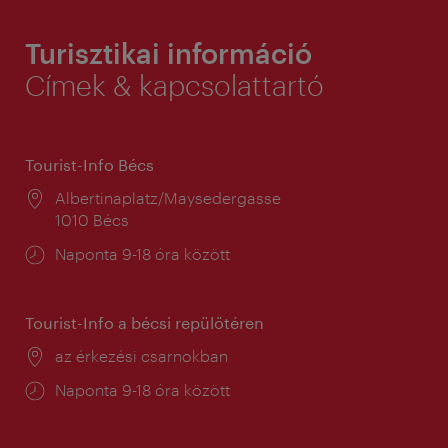
Turisztikai információ
Címek & kapcsolattartó
Tourist-Info Bécs
Helyszín:
Albertinaplatz/Maysedergasse
1010 Bécs
Nyitva
Naponta 9-18 óra között
tartás:
Tourist-Info a bécsi repülőtéren
Helyszín:
az érkezési csarnokban
Nyitva
Naponta 9-18 óra között
tartás: