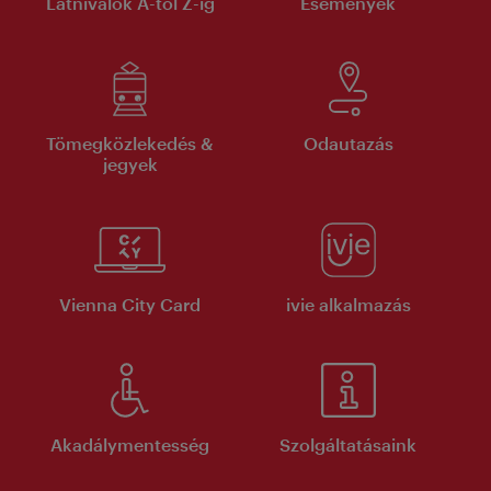
Látnivalók A-tól Z-ig
Események
Tömegközlekedés &
Odautazás
jegyek
Vienna City Card
ivie alkalmazás
Akadálymentesség
Szolgáltatásaink