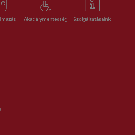
kalmazás
Akadálymentesség
Szolgáltatásaink
g