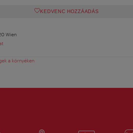
KEDVENC HOZZÁADÁS
020 Wien
at
gek a környéken