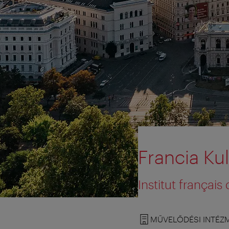
Francia Kul
Institut français
MŰVELŐDÉSI INTÉZ