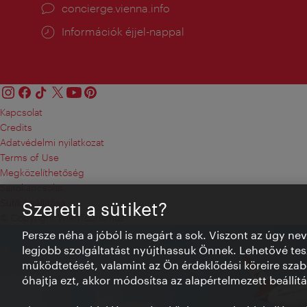
concierge.vienna.info
Információk éjjel-nappal
Kapcsolat
Credits
Adatvédelmi nyilatkozat
Terms of Use
Megközelíthetőség
Sajtókapcsolat
Sütik beállítása
Szereti a sütiket?
© Copyright WienTourismus
Persze néha a jóból is megárt a sok. Viszont az úgy ne
legjobb szolgáltatást nyújthassuk Önnek. Lehetővé tesz
működtetését, valamint az Ön érdeklődési köreire szab
óhajtja ezt, akkor módosítsa az alapértelmezett beállítá