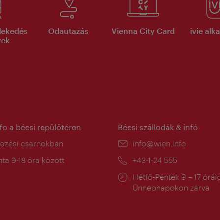
lekedés
Odautazás
Vienna City Card
ivie al
yek
nfo a bécsi repülőtéren
Bécsi szállodák & infó
ín:
kezési csarnokban
E-
info@wien.info
mail:
a
ta 9-18 óra között
Telefon:
+43-1-24 555
:
Nyitva
Hétfő-Péntek 9 – 17 órái
tartás:
Ünnepnapokon zárva