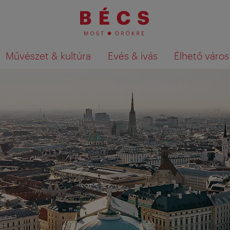
Művészet & kultúra
Evés & ivás
Élhető város
Keresési találatok megjelenítése a té