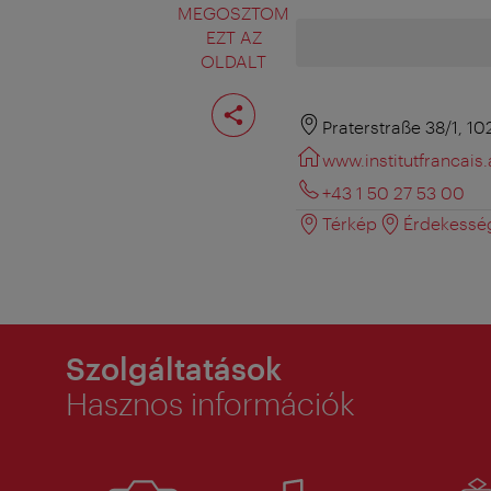
MEGOSZTOM
EZT AZ
OLDALT
Oldal
megosztása
Praterstraße 38/1, 1
www.institutfrancais.
+43 1 50 27 53 00
Térkép
Érdekessé
Szolgáltatások
Hasznos információk