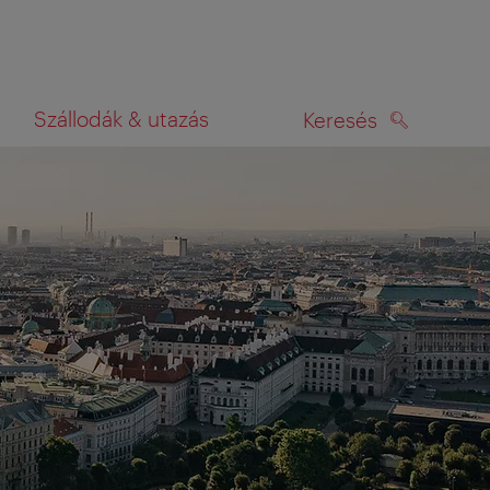
Szállodák & utazás
Keresés
KERESÉS
rképen