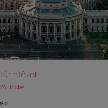
túrintézet
 d'Autriche
MÉNY