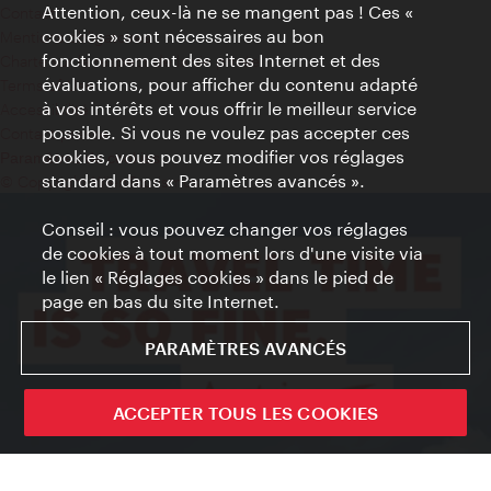
Attention, ceux-là ne se mangent pas ! Ces «
Contact
cookies » sont nécessaires au bon
Mentions obligatoires
fonctionnement des sites Internet et des
Charte sur le respect de la vie privée
évaluations, pour afficher du contenu adapté
Terms of Use
à vos intérêts et vous offrir le meilleur service
Accessibilité
possible. Si vous ne voulez pas accepter ces
Contact presse
cookies, vous pouvez modifier vos réglages
Paramètres de cookies
standard dans « Paramètres avancés ».
© Copyright WienTourismus
Conseil : vous pouvez changer vos réglages
de cookies à tout moment lors d'une visite via
le lien « Réglages cookies » dans le pied de
page en bas du site Internet.
PARAMÈTRES AVANCÉS
ACCEPTER TOUS LES COOKIES