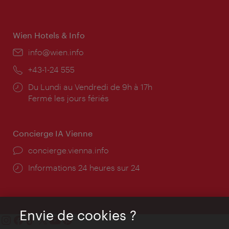
d'ouverture:
Wien Hotels & Info
E-
info@wien.info
mail:
Téléphone:
+43-1-24 555
Horaires
Du Lundi au Vendredi de 9h à 17h
d'ouverture:
Fermé les jours fériés
Concierge IA Vienne
Ort:
concierge.vienna.info
Öffnungszeiten:
Informations 24 heures sur 24
Envie de cookies ?