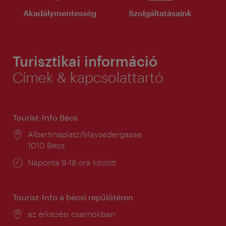
Akadálymentesség
Szolgáltatásaink
Turisztikai információ
Címek & kapcsolattartó
Tourist-Info Bécs
Helyszín:
Albertinaplatz/Maysedergasse
1010 Bécs
Nyitva
Naponta 9-18 óra között
tartás:
Tourist-Info a bécsi repülőtéren
Helyszín:
az érkezési csarnokban