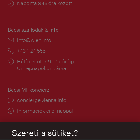
Nyitva
Naponta 9-18 óra között
tartás:
Bécsi szállodák & infó
E-
info@wien.info
mail:
Telefon:
+43-1-24 555
Nyitva
Hétfő-Péntek 9 – 17 óráig
tartás:
Ünnepnapokon zárva
Bécsi MI-konciérz
concierge.vienna.info
Információk éjjel-nappal
Szereti a sütiket?