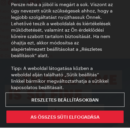
Persze néha a jóból is megárt a sok. Viszont az
úgy nevezett sütik szükségesek ahhoz, hogy a
Kapcsolat
legjobb szolgáltatást nyújthassuk Önnek.
Credits
Lehetővé teszik a weboldalak és kiértékelések
Adatvédelmi nyilatkozat
működtetését, valamint az Ön érdeklődési
Terms of Use
köreire szabott tartalom biztosítását. Ha nem
Megközelíthetőség
óhajtja ezt, akkor módosítsa az
Sajtókapcsolat
alapértelmezett beállításokat a „Részletes
Sütik beállítása
beállítások“ alatt.
© Copyright WienTourismus
Tipp: A weboldal látogatása közben a
weboldal alján található „Sütik beállítás”
linkkel bármikor megváltoztathatja a sütikkel
kapcsolatos beállításait.
RESZLETES BEÁLLÍTÁSOKBAN
AS ÖSSZES SÜTI ELFOGADÁSA