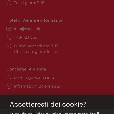
Orari
Tutti i giorni 9-18
di
apertura:
Hotel di Vienna e informazioni
Email:
info@wien.info
Telefono:
+43-1-24 555
Orari
Lunedì-Venerdì ore 9–17
di
Chiuso nei giorni festivi
apertura:
Concierge IA Vienna
Ort:
concierge.vienna.info
Öffnungszeiten:
Informazioni 24 ore su 24
Accetteresti dei cookie?
Lungi da noi l’idea di volerti importunare. Ma il