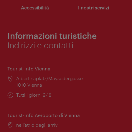
Accessibilità
I nostri servizi
Informazioni turistiche
Indirizzi e contatti
Tourist-Info Vienna
Posizione:
Albertinaplatz/Maysedergasse
1010 Vienna
Orari
Tutti i giorni 9-18
di
apertura:
Tourist-Info Aeroporto di Vienna
Posizione:
nell’atrio degli arrivi