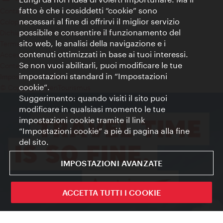
fatto è che i cosiddetti “cookie” sono
Contatti
necessari al fine di offrirvi il miglior servizio
Colophon
possibile e consentire il funzionamento del
Dichiarazione sulla protezione dei dati
sito web, le analisi della navigazione e i
Terms of Use
contenuti ottimizzati in base ai tuoi interessi.
Accessibilità
Se non vuoi abilitarli, puoi modificare le tue
Contatto stampa
impostazioni standard in “Impostazioni
Impostazioni cookie
cookie”.
© Copyright WienTourismus
Suggerimento: quando visiti il sito puoi
modificare in qualsiasi momento le tue
impostazioni cookie tramite il link
“Impostazioni cookie” a piè di pagina alla fine
del sito.
IMPOSTAZIONI AVANZATE
ACCETTA TUTTI I COOKIE