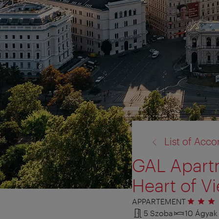
vissza
List of Ac
a:
GAL Apartm
Heart of V
APPARTEMENT
3 csillag
5 Szoba
10 Ágyak