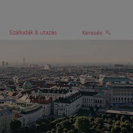
Szállodák & utazás
Keresés
KERESÉS
rképen