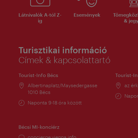
Látnivalók A-tól Z-
Események
Tömegköz
ig
& jeg
Turisztikai információ
Címek & kapcsolattartó
Tourist-Info Bécs
Tourist-I
Helyszín:
Albertinaplatz/Maysedergasse
Helysz
az ér
1010 Bécs
Nyitv
Napon
Nyitva
Naponta 9-18 óra között
tartás
tartás:
Bécsi MI-konciérz
concierge.vienna.info