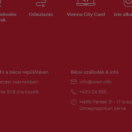
lekedés
Odautazás
Vienna City Card
ivie al
yek
nfo a bécsi repülőtéren
Bécsi szállodák & infó
ín:
kezési csarnokban
E-
info@wien.info
mail:
a
ta 9-18 óra között
Telefon:
+43-1-24 555
:
Nyitva
Hétfő-Péntek 9 – 17 órái
tartás:
Ünnepnapokon zárva