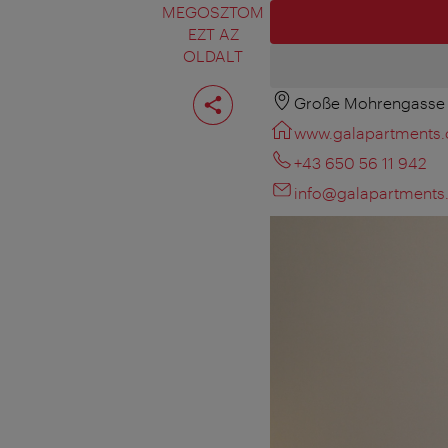
MEGOSZTOM
EZT AZ
OLDALT
Oldal
Große Mohrengasse 
megosztása
www.galapartments
+43 650 56 11 942
info@galapartment