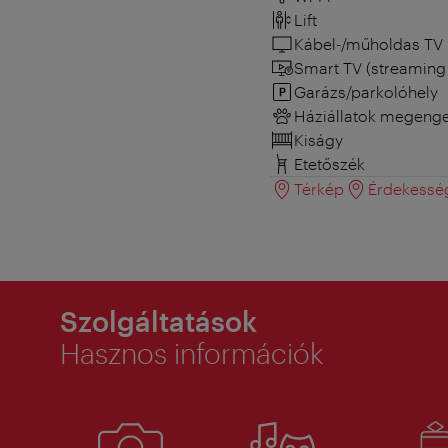
Lift
Kábel-/műholdas TV
Smart TV (streaming 
Garázs/parkolóhely
Háziállatok megeng
Kiságy
Etetőszék
Térkép
Érdekessé
Szolgáltatások
Hasznos információk