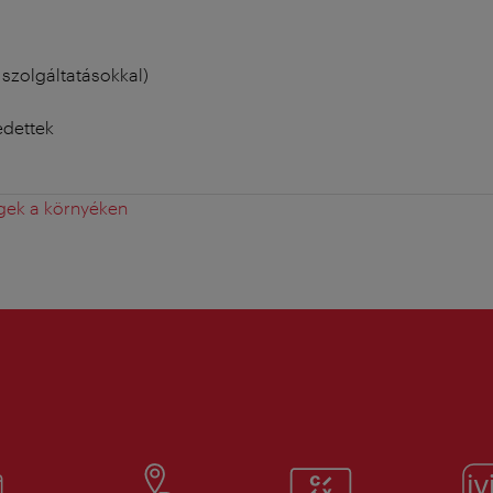
szolgáltatásokkal)
edettek
gek a környéken