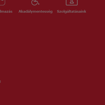
kalmazás
Akadálymentesség
Szolgáltatásaink
g