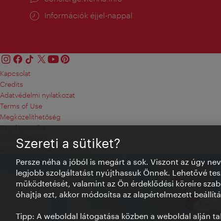
Információk éjjel-nappal
Kapcsolat
Credits
Adatvédelmi nyilatkozat
Terms of Use
Megközelíthetőség
Sajtókapcsolat
Sütik beállítása
Szereti a sütiket?
© Copyright WienTourismus
Persze néha a jóból is megárt a sok. Viszont az úgy ne
legjobb szolgáltatást nyújthassuk Önnek. Lehetővé tesz
működtetését, valamint az Ön érdeklődési köreire szab
óhajtja ezt, akkor módosítsa az alapértelmezett beállítá
Tipp: A weboldal látogatása közben a weboldal alján talá