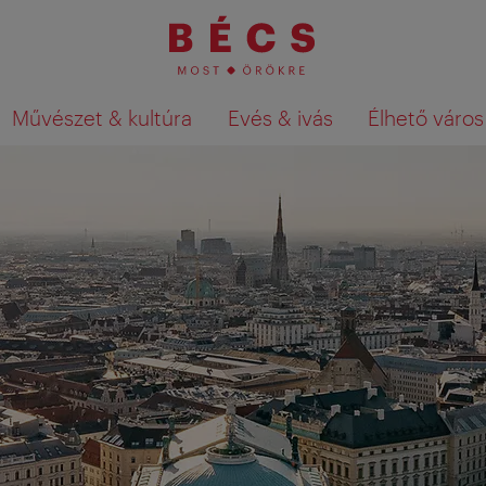
Művészet & kultúra
Evés & ivás
Élhető város
Keresési találatok megjelenítése a té