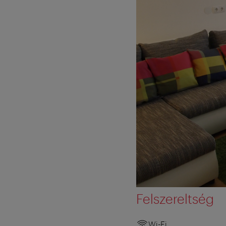
Felszereltség
Wi-Fi