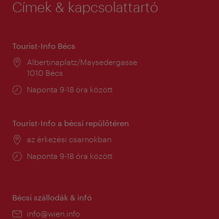
Címek & kapcsolattartó
Tourist-Info Bécs
Helyszín:
Albertinaplatz/Maysedergasse
1010 Bécs
Nyitva
Naponta 9-18 óra között
tartás:
Tourist-Info a bécsi repülőtéren
Helyszín:
az érkezési csarnokban
Nyitva
Naponta 9-18 óra között
tartás:
Bécsi szállodák & infó
E-
info@wien.info