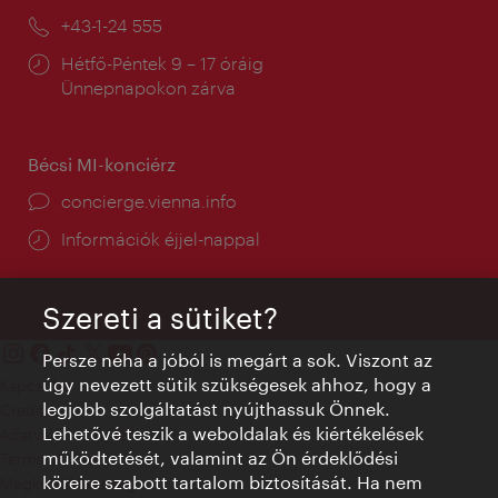
mail:
Telefon:
+43-1-24 555
Nyitva
Hétfő-Péntek 9 – 17 óráig
tartás:
Ünnepnapokon zárva
Bécsi MI-konciérz
concierge.vienna.info
Információk éjjel-nappal
Szereti a sütiket?
Persze néha a jóból is megárt a sok. Viszont az
úgy nevezett sütik szükségesek ahhoz, hogy a
Kapcsolat
legjobb szolgáltatást nyújthassuk Önnek.
Credits
Lehetővé teszik a weboldalak és kiértékelések
Adatvédelmi nyilatkozat
működtetését, valamint az Ön érdeklődési
Terms of Use
köreire szabott tartalom biztosítását. Ha nem
Megközelíthetőség