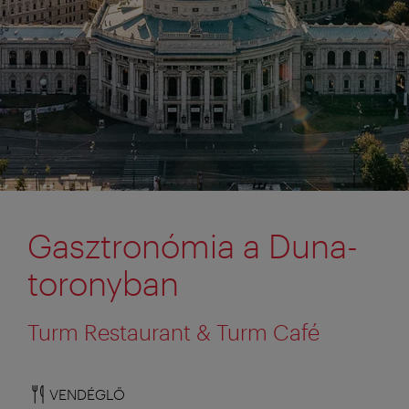
Gasztronómia a Duna-
toronyban
Turm Restaurant & Turm Café
VENDÉGLŐ