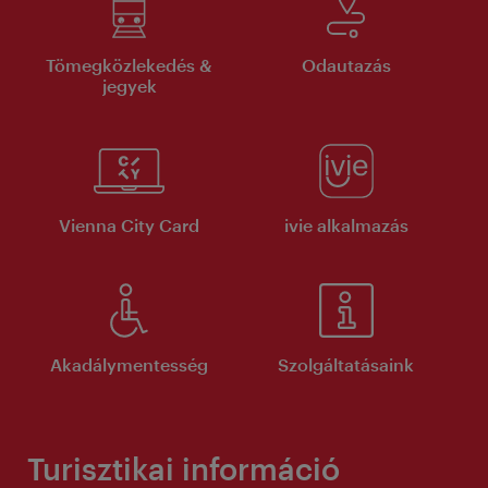
Tömegközlekedés &
Odautazás
jegyek
Vienna City Card
ivie alkalmazás
Akadálymentesség
Szolgáltatásaink
Turisztikai információ