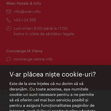
Wien Hotels & Info
E-
info@wien.info
mail:
Telefon:
+43-1-24 555
Program:
Luni-Vineri 9:00 până la 17:00
Închis în zilele de sărbători legale
Concierge IA Viena
concierge.vienna.info
Informații non-stop
V-ar plăcea nişte cookie-uri?
Este de la sine înţeles că nu dorim să vă
deranjăm. Cu toate acestea, aşa-numitele
cookie-uri sunt necesare pentru a ne permite
să vă oferim cel mai bun serviciu posibil şi
Contact
pentru a asigura funcţionalitatea paginilor de
Credits
Internet, evaluărilor şi conţinuturilor adaptate
Declaraţie privind protecţia datelor