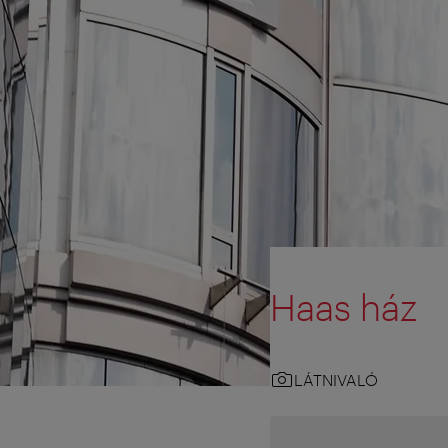
Haas ház
LÁTNIVALÓ