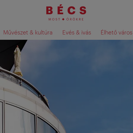
Művészet & kultúra
Evés & ivás
Élhető város
Keresési találatok megjelenítése a té