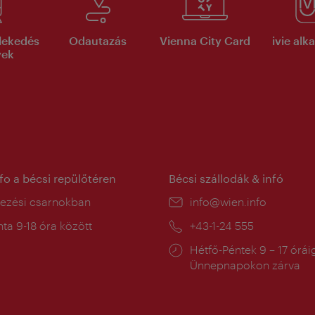
lekedés
Odautazás
Vienna City Card
ivie al
yek
nfo a bécsi repülőtéren
Bécsi szállodák & infó
ín:
kezési csarnokban
E-
info@wien.info
mail:
a
ta 9-18 óra között
Telefon:
+43-1-24 555
:
Nyitva
Hétfő-Péntek 9 – 17 órái
tartás:
Ünnepnapokon zárva