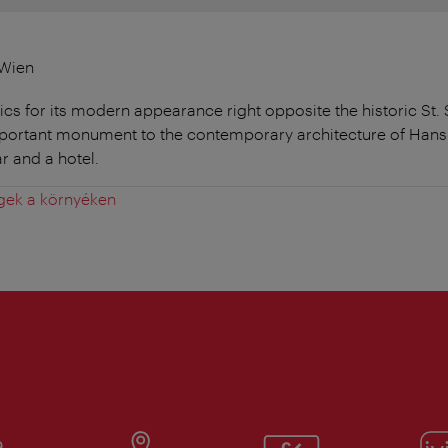
 Wien
s for its modern appearance right opposite the historic St. 
portant monument to the contemporary architecture of Hans
r and a hotel.
gek a környéken