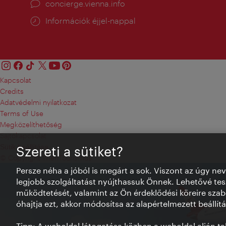
concierge.vienna.info
Információk éjjel-nappal
Kapcsolat
Credits
Adatvédelmi nyilatkozat
Terms of Use
Megközelíthetőség
Sajtókapcsolat
Sütik beállítása
Szereti a sütiket?
© Copyright WienTourismus
Persze néha a jóból is megárt a sok. Viszont az úgy ne
legjobb szolgáltatást nyújthassuk Önnek. Lehetővé tesz
működtetését, valamint az Ön érdeklődési köreire szab
óhajtja ezt, akkor módosítsa az alapértelmezett beállítá
Tipp: A weboldal látogatása közben a weboldal alján talá