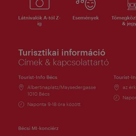
Látnivalók A-tól Z-
Események
Tömegköz
ig
& jeg
Turisztikai információ
Címek & kapcsolattartó
Tourist-Info Bécs
Tourist-I
Helyszín:
Albertinaplatz/Maysedergasse
Helysz
az ér
1010 Bécs
Nyitv
Napon
Nyitva
Naponta 9-18 óra között
tartás
tartás:
Bécsi MI-konciérz