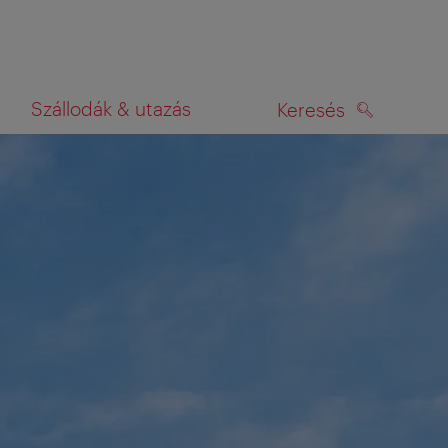
Szállodák & utazás
Keresés
KERESÉS
rképen