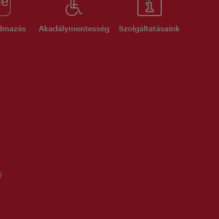
kalmazás
Akadálymentesség
Szolgáltatásaink
g