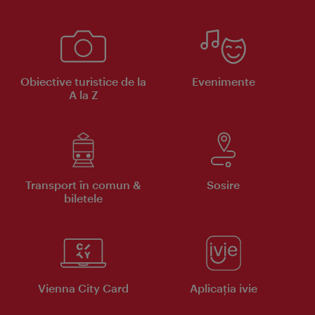
Obiective turistice de la
Evenimente
A la Z
Transport în comun &
Sosire
biletele
Vienna City Card
Aplicaţia ivie