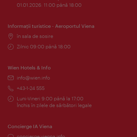
01.01.2026: 11:00 până 18:00
Informaţii turistice - Aeroportul Viena
Locul:
în sala de sosire
Program:
Zilnic 09:00 până 18:00
Wien Hotels & Info
E-
info@wien.info
mail:
Telefon:
+43-1-24 555
Program:
Luni-Vineri 9:00 până la 17:00
Închis în zilele de sărbători legale
Concierge IA Viena
concierge.vienna.info