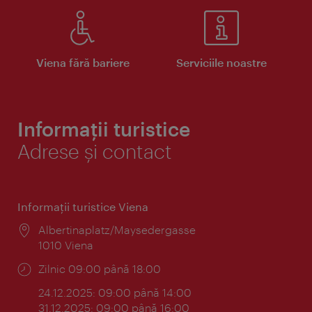
Viena fără bariere
Serviciile noastre
Informații turistice
Adrese și contact
Informaţii turistice Viena
Locul:
Albertinaplatz/Maysedergasse
1010 Viena
Program:
Zilnic 09:00 până 18:00
24.12.2025: 09:00 până 14:00
31.12.2025: 09:00 până 16:00