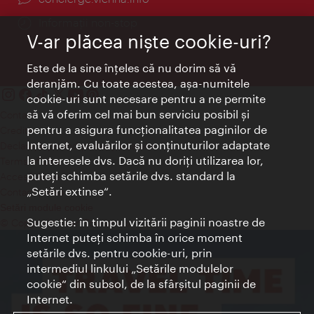
Informații non-stop
V-ar plăcea nişte cookie-uri?
Este de la sine înţeles că nu dorim să vă
deranjăm. Cu toate acestea, aşa-numitele
cookie-uri sunt necesare pentru a ne permite
să vă oferim cel mai bun serviciu posibil şi
Contact
pentru a asigura funcţionalitatea paginilor de
Credits
Internet, evaluărilor şi conţinuturilor adaptate
Declaraţie privind protecţia datelor
la interesele dvs. Dacă nu doriţi utilizarea lor,
Terms of Use
puteţi schimba setările dvs. standard la
Accesibilitate
„Setări extinse“.
Contact presa
Setări module cookie
Sugestie: în timpul vizitării paginii noastre de
© Copyright Wien Tourismus
Internet puteţi schimba în orice moment
setările dvs. pentru cookie-uri, prin
intermediul linkului „Setările modulelor
cookie“ din subsol, de la sfârşitul paginii de
Internet.