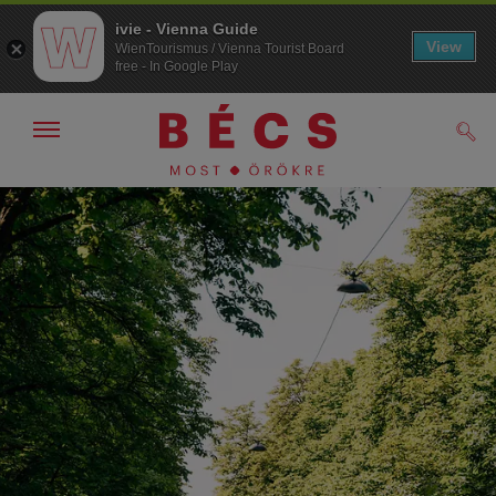
ivie - Vienna Guide
View
WienTourismus / Vienna Tourist Board
free - In Google Play
Navigáció
Kere
kijelzése
/
elrejtése
A
A
navigációhoz
tartalomhoz