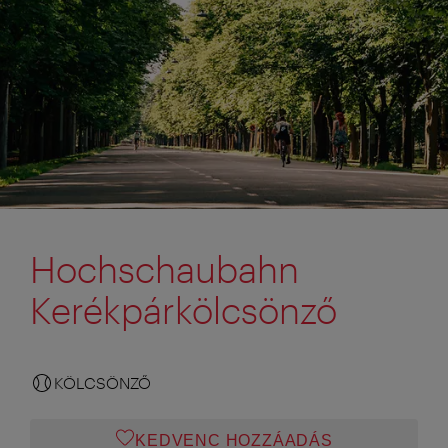
Hochschaubahn
Kerékpárkölcsönző
KÖLCSÖNZŐ
KEDVENC HOZZÁADÁS