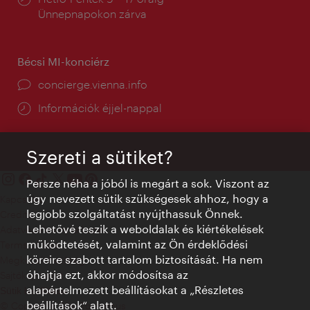
tartás:
Ünnepnapokon zárva
Bécsi MI-konciérz
concierge.vienna.info
Információk éjjel-nappal
Szereti a sütiket?
Persze néha a jóból is megárt a sok. Viszont az
úgy nevezett sütik szükségesek ahhoz, hogy a
Kapcsolat
legjobb szolgáltatást nyújthassuk Önnek.
Credits
Lehetővé teszik a weboldalak és kiértékelések
Adatvédelmi nyilatkozat
működtetését, valamint az Ön érdeklődési
Terms of Use
köreire szabott tartalom biztosítását. Ha nem
Megközelíthetőség
óhajtja ezt, akkor módosítsa az
Sajtókapcsolat
alapértelmezett beállításokat a „Részletes
Sütik beállítása
beállítások“ alatt.
© Copyright WienTourismus