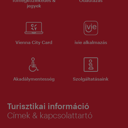
Tömegközlekedés &
Odautazás
jegyek
Vienna City Card
ivie alkalmazás
Akadálymentesség
Szolgáltatásaink
Turisztikai információ
Címek & kapcsolattartó