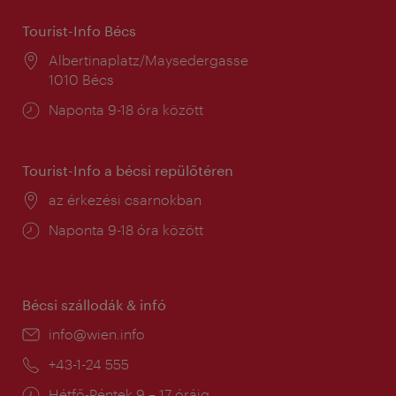
Tourist-Info Bécs
Helyszín:
Albertinaplatz/Maysedergasse
1010 Bécs
Nyitva
Naponta 9-18 óra között
tartás:
Tourist-Info a bécsi repülőtéren
Helyszín:
az érkezési csarnokban
Nyitva
Naponta 9-18 óra között
tartás:
Bécsi szállodák & infó
E-
info@wien.info
mail:
Telefon:
+43-1-24 555
Nyitva
Hétfő-Péntek 9 – 17 óráig