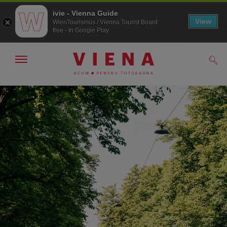
ivie - Vienna Guide
View
WienTourismus / Vienna Tourist Board
free - In Google Play
Arată/ascunde
Căut
navigarea
Către
Către
navigare
texte