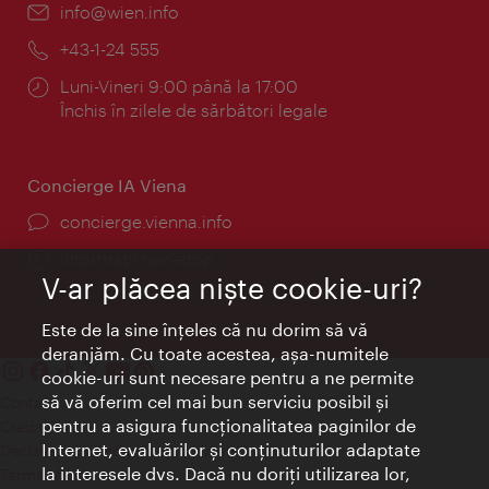
E-
info@wien.info
mail:
Telefon:
+43-1-24 555
Program:
Luni-Vineri 9:00 până la 17:00
Închis în zilele de sărbători legale
Concierge IA Viena
concierge.vienna.info
Informații non-stop
V-ar plăcea nişte cookie-uri?
Este de la sine înţeles că nu dorim să vă
deranjăm. Cu toate acestea, aşa-numitele
cookie-uri sunt necesare pentru a ne permite
să vă oferim cel mai bun serviciu posibil şi
Contact
pentru a asigura funcţionalitatea paginilor de
Credits
Internet, evaluărilor şi conţinuturilor adaptate
Declaraţie privind protecţia datelor
la interesele dvs. Dacă nu doriţi utilizarea lor,
Terms of Use