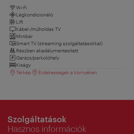
Wi-Fi
Légkondicionáló
Lift
Kábel-/műholdas TV
Minibár
Smart TV (streaming szolgáltatásokkal)
Részben akadálymentesített
Garázs/parkolóhely
Kiságy
Térkép
Érdekességek a környéken
Szolgáltatások
Hasznos információk