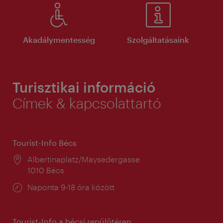
Akadálymentesség
Szolgáltatásaink
Turisztikai információ
Címek & kapcsolattartó
Tourist-Info Bécs
Helyszín:
Albertinaplatz/Maysedergasse
1010 Bécs
Nyitva
Naponta 9-18 óra között
tartás:
Tourist-Info a bécsi repülőtéren