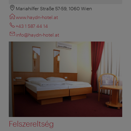
Mariahilfer Straße 57-59, 1060 Wien
www.haydn-hotel.at
+43 1 587 44 14
info@haydn-hotel.at
Felszereltség