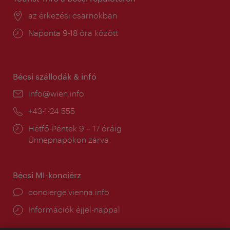
Helyszín:
az érkezési csarnokban
Nyitva
Naponta 9-18 óra között
tartás:
Bécsi szállodák & infó
E-
info@wien.info
mail:
Telefon:
+43-1-24 555
Nyitva
Hétfő-Péntek 9 – 17 óráig
tartás:
Ünnepnapokon zárva
Bécsi MI-konciérz
concierge.vienna.info
Információk éjjel-nappal