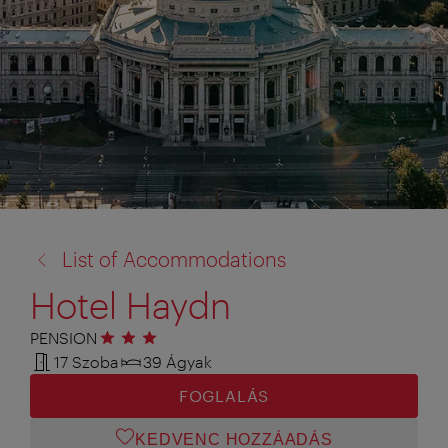
vissza
List of Accommodations
a:
Hotel Haydn
PENSION
3 csillag
17 Szoba
39 Ágyak
FOGLALÁS
KEDVENC HOZZÁADÁS