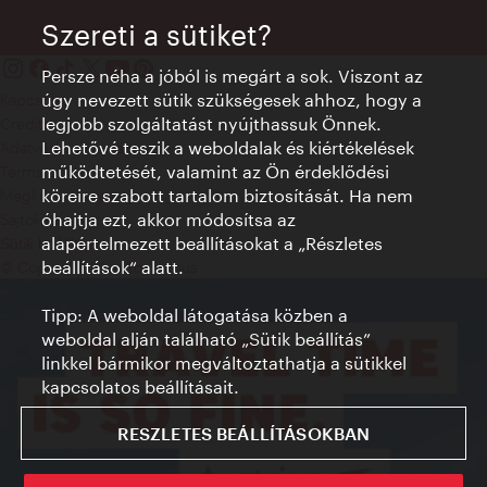
Szereti a sütiket?
Persze néha a jóból is megárt a sok. Viszont az
úgy nevezett sütik szükségesek ahhoz, hogy a
Kapcsolat
legjobb szolgáltatást nyújthassuk Önnek.
Credits
Lehetővé teszik a weboldalak és kiértékelések
Adatvédelmi nyilatkozat
működtetését, valamint az Ön érdeklődési
Terms of Use
köreire szabott tartalom biztosítását. Ha nem
Megközelíthetőség
óhajtja ezt, akkor módosítsa az
Sajtókapcsolat
alapértelmezett beállításokat a „Részletes
Sütik beállítása
beállítások“ alatt.
© Copyright WienTourismus
Tipp: A weboldal látogatása közben a
weboldal alján található „Sütik beállítás”
linkkel bármikor megváltoztathatja a sütikkel
kapcsolatos beállításait.
RESZLETES BEÁLLÍTÁSOKBAN