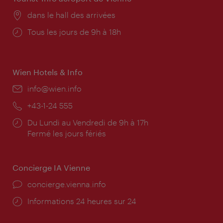
Lieu:
dans le hall des arrivées
Horaires
Tous les jours de 9h à 18h
d'ouverture:
Wien Hotels & Info
E-
info@wien.info
mail:
Téléphone:
+43-1-24 555
Horaires
Du Lundi au Vendredi de 9h à 17h
d'ouverture:
Fermé les jours fériés
Concierge IA Vienne
Ort:
concierge.vienna.info
Öffnungszeiten:
Informations 24 heures sur 24