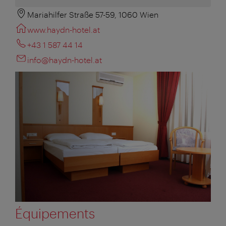
Mariahilfer Straße 57-59, 1060 Wien
www.haydn-hotel.at
+43 1 587 44 14
info@haydn-hotel.at
Équipements