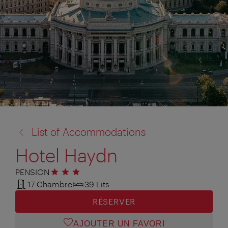
retour
List of Accommodations
à:
Hotel Haydn
PENSION
3 étoiles
17 Chambre
39 Lits
RÉSERVER
AJOUTER UN FAVORI