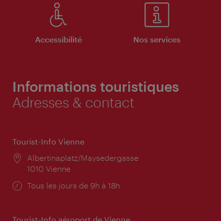
Accessibilité
Nos services
Informations touristiques
Adresses & contact
Tourist-Info Vienne
Lieu:
Albertinaplatz/Maysedergasse
1010 Vienne
Horaires
Tous les jours de 9h à 18h
d'ouverture:
Tourist-Info aéroport de Vienne