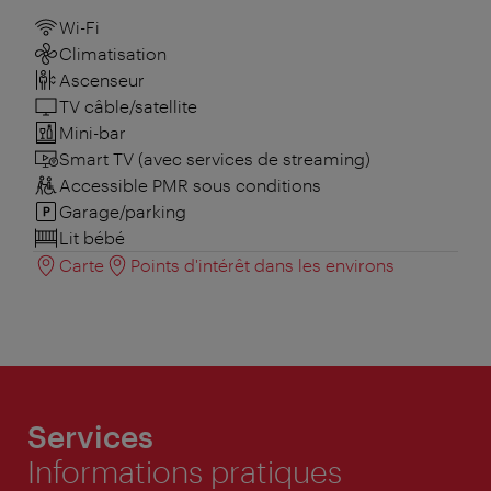
Wi-Fi
Climatisation
Ascenseur
TV câble/satellite
Mini-bar
Smart TV (avec services de streaming)
Accessible PMR sous conditions
Garage/parking
Lit bébé
Carte
Points d'intérêt dans les environs
Services
Informations pratiques