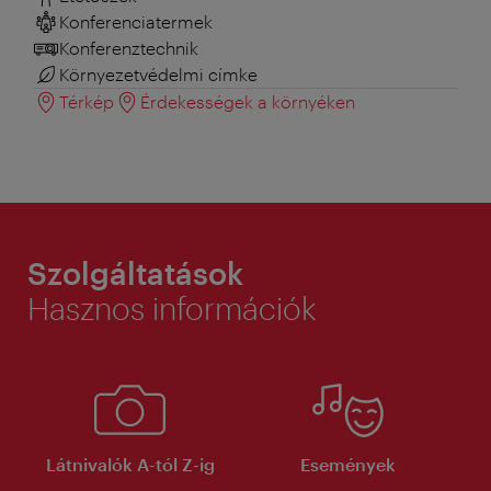
Konferenciatermek
Konferenztechnik
Környezetvédelmi címke
Térkép
Érdekességek a környéken
Szolgáltatások
Hasznos információk
Látnivalók A-tól Z-ig
Események