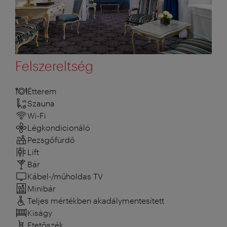
Felszereltség
Étterem
Szauna
Wi-Fi
Légkondicionáló
Pezsgőfürdő
Lift
Bár
Kábel-/műholdas TV
Minibár
Teljes mértékben akadálymentesített
Kiságy
Etetőszék