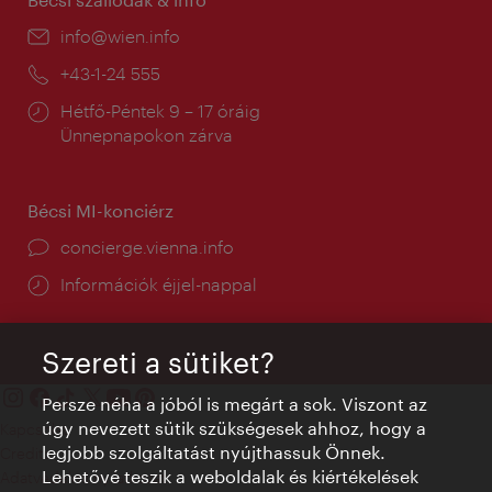
E-
info@wien.info
mail:
Telefon:
+43-1-24 555
Nyitva
Hétfő-Péntek 9 – 17 óráig
tartás:
Ünnepnapokon zárva
Bécsi MI-konciérz
concierge.vienna.info
Információk éjjel-nappal
Szereti a sütiket?
Persze néha a jóból is megárt a sok. Viszont az
úgy nevezett sütik szükségesek ahhoz, hogy a
Kapcsolat
legjobb szolgáltatást nyújthassuk Önnek.
Credits
Lehetővé teszik a weboldalak és kiértékelések
Adatvédelmi nyilatkozat