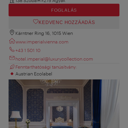
138 Szoba
275 Ágyak
FOGLALÁS
KEDVENC HOZZÁADÁS
Kärntner Ring 16, 1015 Wien
www.imperialvienna.com
+43 1 501 10
hotel.imperial@luxurycollection.com
Fenntarthatósági tanúsítvány:
Austrian Ecolabel