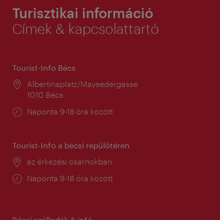
Turisztikai információ
Címek & kapcsolattartó
Tourist-Info Bécs
Helyszín:
Albertinaplatz/Maysedergasse
1010 Bécs
Nyitva
Naponta 9-18 óra között
tartás:
Tourist-Info a bécsi repülőtéren
Helyszín:
az érkezési csarnokban
Nyitva
Naponta 9-18 óra között
tartás:
Bécsi szállodák & infó