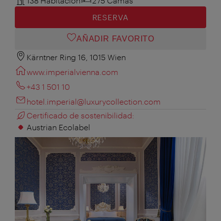
138 Habitación
275 Camas
RESERVA
AÑADIR FAVORITO
Kärntner Ring 16, 1015 Wien
www.imperialvienna.com
+43 1 501 10
hotel.imperial@luxurycollection.com
Certificado de sostenibilidad:
Austrian Ecolabel