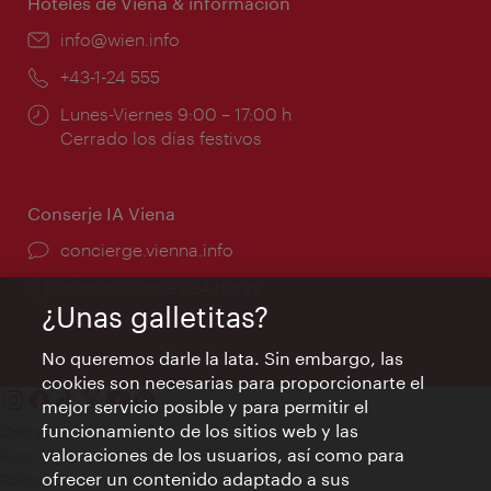
Hoteles de Viena & información
e-
info@wien.info
mail:
Teléfono:
+43-1-24 555
Horarios
Lunes-Viernes 9:00 – 17:00 h
de
Cerrado los días festivos
apertura:
Conserje IA Viena
concierge.vienna.info
Información las 24 horas
¿Unas galletitas?
No queremos darle la lata. Sin embargo, las
cookies son necesarias para proporcionarte el
mejor servicio posible y para permitir el
funcionamiento de los sitios web y las
Contacto
valoraciones de los usuarios, así como para
Aviso legal
ofrecer un contenido adaptado a sus
Política de privacidad de datos