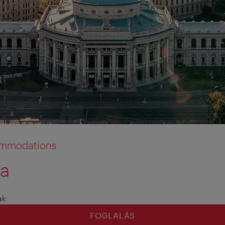
commodations
ta
ak
FOGLALÁS