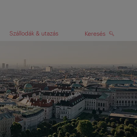
Szállodák & utazás
Keresés
KERESÉS
rképen