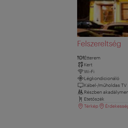
Felszereltség
Étterem
Kert
Wi-Fi
Légkondicionáló
Kábel-/műholdas TV
Részben akadályment
Etetőszék
Térkép
Érdekessé