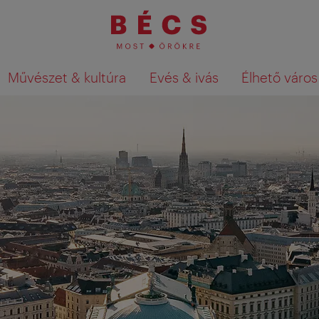
Művészet & kultúra
Evés & ivás
Élhető város
Keresési találatok megjelenítése a té