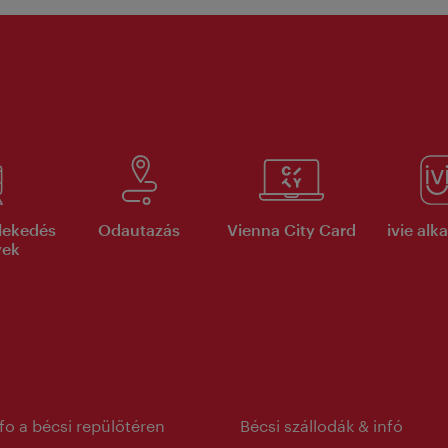
lekedés
Odautazás
Vienna City Card
ivie al
yek
nfo a bécsi repülőtéren
Bécsi szállodák & infó