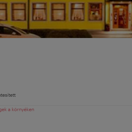
esített
gek a környéken