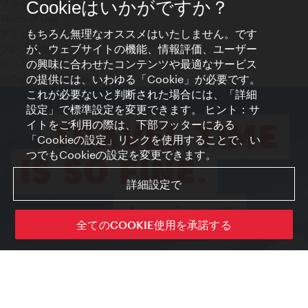
プライバシーポリシー
Cookieはいかがですか？
Terms of Use
もちろん無理なオススメはいたしません。です
アクセシビリティ
が、ウェブサイトの機能、情報評価、ユーザー
プレス連絡先
の興味に合わせたコンテンツや最適なサービス
クッキーの設定
の提供には、いわゆる「Cookie」が必要です。
© Copyright WienTourismus
これが必要ないと判断された場合には、「詳細
設定」で標準設定を変更できます。 ヒント：サ
イトをご利用の際は、下部フッターにある
「Cookieの設定」リンクを使用することで、い
つでもCookieの設定を変更できます。
詳細設定で
全てのCOOKIE使用を承諾する