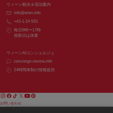
間：
ウィーン観光＆宿泊案内
E
info@wien.info
メ
電
+43-1-24 555
ー
話
ル：
営
毎日9時〜17時
番
業
祝祭日は休業
号：
時
間：
ウィーンAIコンシェルジュ
concierge.vienna.info
24時間体制の情報提供
お問い合わせ
Credits