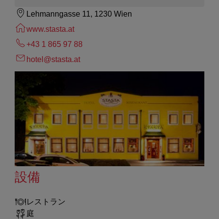
Lehmanngasse 11, 1230 Wien
www.stasta.at
+43 1 865 97 88
hotel@stasta.at
設備
レストラン
庭