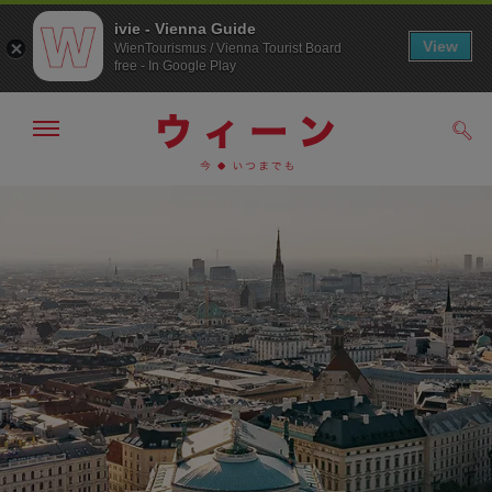
ivie - Vienna Guide
View
WienTourismus / Vienna Tourist Board
free - In Google Play
メ
検
ニ
索
ュ
/>
メ
こ
す
ー
る
ニ
の
の
ュ
ペ
表
ー
ー
示・
非
へ
ジ
表
の
示
ト
ッ
プ
へ