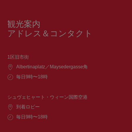
観光案内
アドレス＆コンタクト
1区旧市街
場
Albertinaplatz／Maysedergasse角
所：
営
毎日9時〜18時
業
時
間：
シュヴェヒャート・ウィーン国際空港
場
到着ロビー
所：
営
毎日9時〜18時
業
時