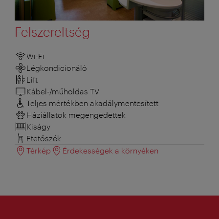
Felszereltség
Wi-Fi
Légkondicionáló
Lift
Kábel-/műholdas TV
Teljes mértékben akadálymentesített
Háziállatok megengedettek
Kiságy
Etetőszék
Térkép
Érdekességek a környéken