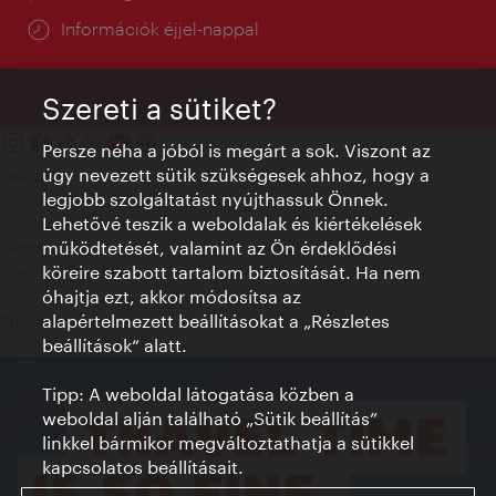
Információk éjjel-nappal
Szereti a sütiket?
Persze néha a jóból is megárt a sok. Viszont az
úgy nevezett sütik szükségesek ahhoz, hogy a
Kapcsolat
legjobb szolgáltatást nyújthassuk Önnek.
Credits
Lehetővé teszik a weboldalak és kiértékelések
Adatvédelmi nyilatkozat
működtetését, valamint az Ön érdeklődési
Terms of Use
köreire szabott tartalom biztosítását. Ha nem
Megközelíthetőség
óhajtja ezt, akkor módosítsa az
Sajtókapcsolat
alapértelmezett beállításokat a „Részletes
Sütik beállítása
beállítások“ alatt.
© Copyright WienTourismus
Tipp: A weboldal látogatása közben a
weboldal alján található „Sütik beállítás”
linkkel bármikor megváltoztathatja a sütikkel
kapcsolatos beállításait.