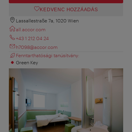
KEDVENC HOZZÁADÁS
Lassallestraße 7a, 1020 Wien
all.accor.com
+43 1 212 04 24
h7098@accor.com
Fenntarthatósági tanúsítvány:
Green Key