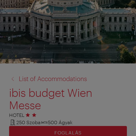
vissza
List of Accommodations
a:
ibis budget Wien
Messe
HOTEL
2 csillag
250 Szoba
500 Ágyak
FOGLALÁS