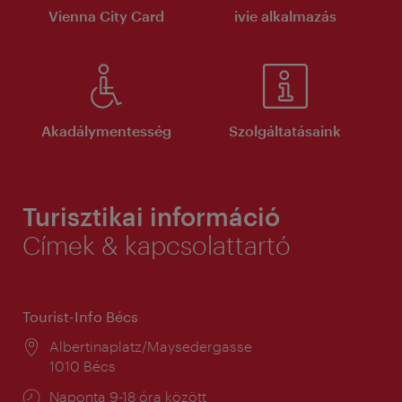
Vienna City Card
ivie alkalmazás
Akadálymentesség
Szolgáltatásaink
Turisztikai információ
Címek & kapcsolattartó
Tourist-Info Bécs
Helyszín:
Albertinaplatz/Maysedergasse
1010 Bécs
Nyitva
Naponta 9-18 óra között