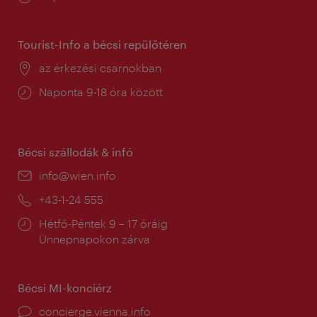
tartás:
Tourist-Info a bécsi repülőtéren
Helyszín:
az érkezési csarnokban
Nyitva
Naponta 9-18 óra között
tartás:
Bécsi szállodák & infó
E-
info@wien.info
mail:
Telefon:
+43-1-24 555
Nyitva
Hétfő-Péntek 9 – 17 óráig
tartás:
Ünnepnapokon zárva
Bécsi MI-konciérz
concierge.vienna.info