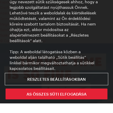
úgy nevezett sütik szükségesek ahhoz, hogy a
Kapcsolat
legjobb szolgáltatást nyújthassuk Önnek.
Credits
Lehetővé teszik a weboldalak és kiértékelések
Adatvédelmi nyilatkozat
működtetését, valamint az Ön érdeklődési
Terms of Use
köreire szabott tartalom biztosítását. Ha nem
Megközelíthetőség
óhajtja ezt, akkor módosítsa az
Sajtókapcsolat
alapértelmezett beállításokat a „Részletes
Sütik beállítása
beállítások“ alatt.
© Copyright WienTourismus
Tipp: A weboldal látogatása közben a
weboldal alján található „Sütik beállítás”
linkkel bármikor megváltoztathatja a sütikkel
kapcsolatos beállításait.
RESZLETES BEÁLLÍTÁSOKBAN
AS ÖSSZES SÜTI ELFOGADÁSA