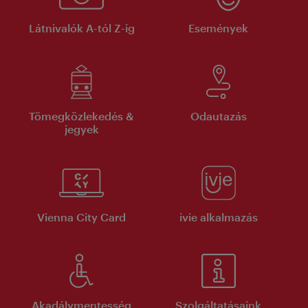
Látnivalók A-tól Z-ig
Események
Tömegközlekedés &
Odautazás
jegyek
Vienna City Card
ivie alkalmazás
Akadálymentesség
Szolgáltatásaink