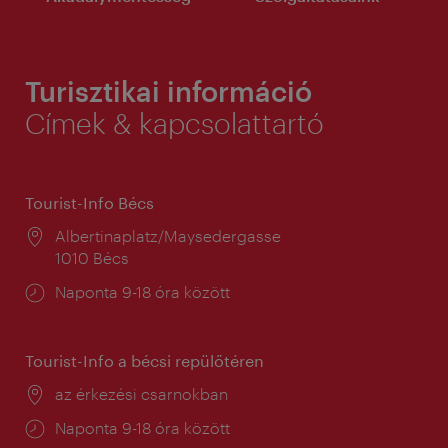
Turisztikai információ
Címek & kapcsolattartó
Tourist-Info Bécs
Helyszín:
Albertinaplatz/Maysedergasse
1010 Bécs
Nyitva
Naponta 9-18 óra között
tartás:
Tourist-Info a bécsi repülőtéren
Helyszín:
az érkezési csarnokban
Nyitva
Naponta 9-18 óra között