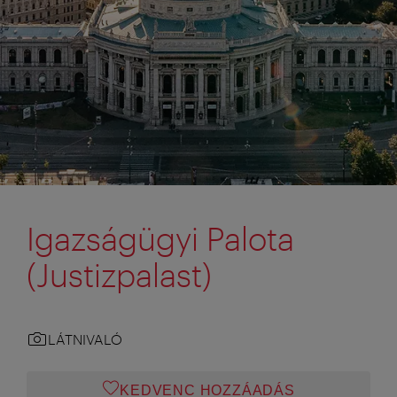
Igazságügyi Palota
(Justizpalast)
LÁTNIVALÓ
KEDVENC HOZZÁADÁS