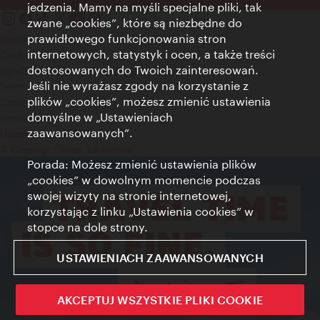
jedzenia. Mamy na myśli specjalne pliki, tak
zwane „cookies”, które są niezbędne do
prawidłowego funkcjonowania stron
Kontakt
internetowych, statystyk i ocen, a także treści
Credits
dostosowanych do Twoich zainteresowań.
Zgoda na przetwarzanie danych osobowych
Jeśli nie wyrażasz zgody na korzystanie z
Terms of Use
plików „cookies”, możesz zmienić ustawienia
Dostępność
domyślne w „Ustawieniach
Kontakt prasowy
zaawansowanych”.
Ustawienia cookies
© Copyright Wien Tourismus
Porada: Możesz zmienić ustawienia plików
„cookies” w dowolnym momencie podczas
swojej wizyty na stronie internetowej,
korzystając z linku „Ustawienia cookies” w
stopce na dole strony.
USTAWIENIACH ZAAWANSOWANYCH
AKCEPTUJ WSZYSTKIE PLIKI COOKIE