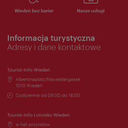
Wiedeń bez barier
Nasze usługi
Informacja turystyczna
Adresy i dane kontaktowe
Tourist-Info Wiedeń
Miejsce:
Albertinaplatz/Maysedergasse
1010 Wiedeń
Godziny
Codziennie od 09.00 do 18.00
otwarcia:
Tourist-Info Lotnisko Wiedeń
Miejsce:
w hali przylotów