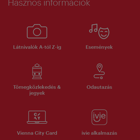
Hasznos információk
Látnivalók A-tól Z-ig
Események
Tömegközlekedés &
Odautazás
jegyek
Vienna City Card
ivie alkalmazás