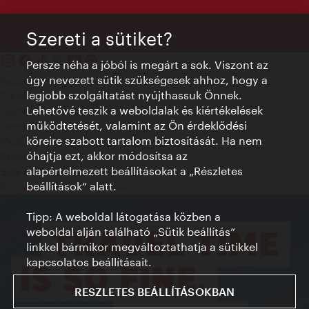
Szereti a sütiket?
Persze néha a jóból is megárt a sok. Viszont az
úgy nevezett sütik szükségesek ahhoz, hogy a
Kapcsolat
legjobb szolgáltatást nyújthassuk Önnek.
Credits
Lehetővé teszik a weboldalak és kiértékelések
Adatvédelmi nyilatkozat
működtetését, valamint az Ön érdeklődési
Terms of Use
köreire szabott tartalom biztosítását. Ha nem
Megközelíthetőség
óhajtja ezt, akkor módosítsa az
Sajtókapcsolat
alapértelmezett beállításokat a „Részletes
Sütik beállítása
beállítások“ alatt.
© Copyright WienTourismus
Tipp: A weboldal látogatása közben a
weboldal alján található „Sütik beállítás”
linkkel bármikor megváltoztathatja a sütikkel
kapcsolatos beállításait.
RESZLETES BEÁLLÍTÁSOKBAN