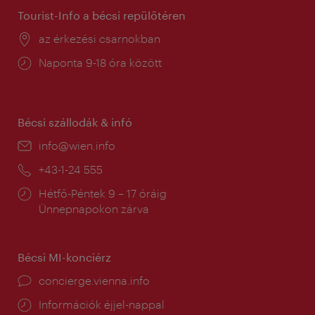
Tourist-Info a bécsi repülőtéren
Helyszín:
az érkezési csarnokban
Nyitva
Naponta 9-18 óra között
tartás:
Bécsi szállodák & infó
E-
info@wien.info
mail:
Telefon:
+43-1-24 555
Nyitva
Hétfő-Péntek 9 – 17 óráig
tartás:
Ünnepnapokon zárva
Bécsi MI-konciérz
concierge.vienna.info
Információk éjjel-nappal