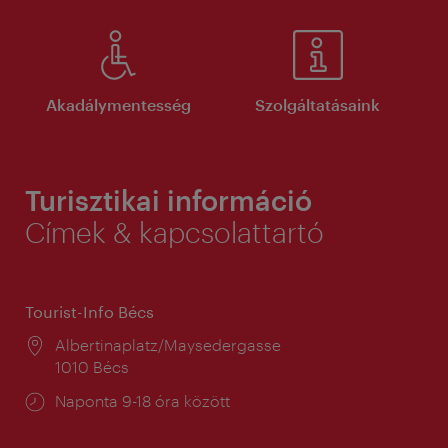
Akadálymentesség
Szolgáltatásaink
Turisztikai információ
Címek & kapcsolattartó
Tourist-Info Bécs
Helyszín:
Albertinaplatz/Maysedergasse
1010 Bécs
Nyitva
Naponta 9-18 óra között
tartás: