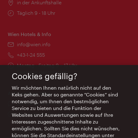
Ort:
in der Ankunftshalle
Öffnungszeiten:
Täglich 9 - 18 Uhr
Wien Hotels & Info
Email:
info@wien.info
Telefon:
+43-1-24 555
Öffnungszeiten:
Montag - Freitag 9 – 17 Uhr
Feiertags geschlossen
Cookies gefällig?
Wir möchten Ihnen natürlich nicht auf den
AI Concierge Wien
Keks gehen. Aber so genannte “Cookies” sind
notwendig, um Ihnen den bestmöglichen
Ort:
concierge.wien.info
Service zu bieten und die Funktion der
Öffnungszeiten:
Informationen rund um die Uhr
Websites und Auswertungen sowie auf Ihre
Interessen zugeschnittene Inhalte zu
ermöglichen. Sollten Sie dies nicht wünschen,
können Sie die Standardeinstellungen unter