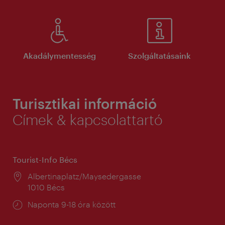
Akadálymentesség
Szolgáltatásaink
Turisztikai információ
Címek & kapcsolattartó
Tourist-Info Bécs
Helyszín:
Albertinaplatz/Maysedergasse
1010 Bécs
Nyitva
Naponta 9-18 óra között
tartás: