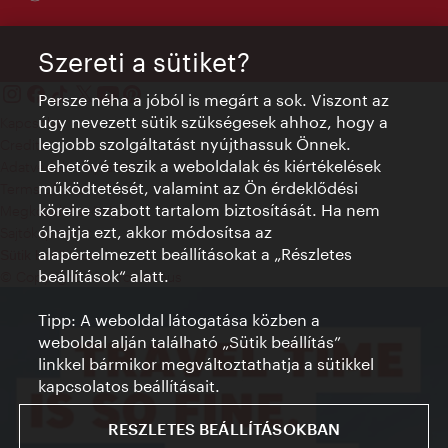
Szereti a sütiket?
Persze néha a jóból is megárt a sok. Viszont az
úgy nevezett sütik szükségesek ahhoz, hogy a
Kapcsolat
legjobb szolgáltatást nyújthassuk Önnek.
Credits
Lehetővé teszik a weboldalak és kiértékelések
Adatvédelmi nyilatkozat
működtetését, valamint az Ön érdeklődési
Terms of Use
köreire szabott tartalom biztosítását. Ha nem
Megközelíthetőség
óhajtja ezt, akkor módosítsa az
Sajtókapcsolat
alapértelmezett beállításokat a „Részletes
Sütik beállítása
beállítások“ alatt.
© Copyright WienTourismus
Tipp: A weboldal látogatása közben a
weboldal alján található „Sütik beállítás”
linkkel bármikor megváltoztathatja a sütikkel
kapcsolatos beállításait.
RESZLETES BEÁLLÍTÁSOKBAN