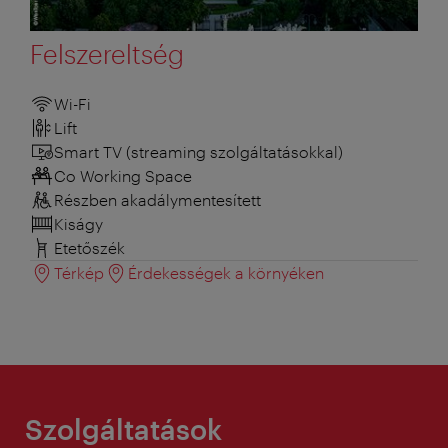
Felszereltség
Wi-Fi
Lift
Smart TV (streaming szolgáltatásokkal)
Co Working Space
Részben akadálymentesített
Kiságy
Etetőszék
Térkép
Érdekességek a környéken
Szolgáltatások