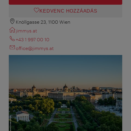
KEDVENC HOZZÁADÁS
Knöllgasse 23, 1100 Wien
jimmys.at
+43 1 997 00 10
office@jimmys.at