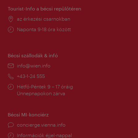
Tourist-Info a bécsi repülőtéren
Helyszín:
az érkezési csarnokban
Nyitva
Naponta 9-18 óra között
tartás:
Bécsi szállodák & infó
E-
info@wien.info
mail:
Telefon:
+43-1-24 555
Nyitva
Hétfő-Péntek 9 – 17 óráig
tartás:
Ünnepnapokon zárva
Bécsi MI-konciérz
concierge.vienna.info
Információk éjjel-nappal