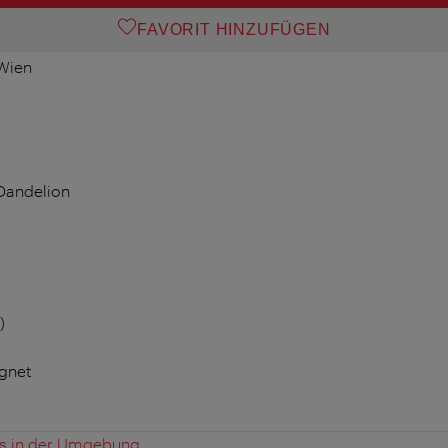
FAVORIT HINZUFÜGEN
 Wien
)
ignet
es in der Umgebung