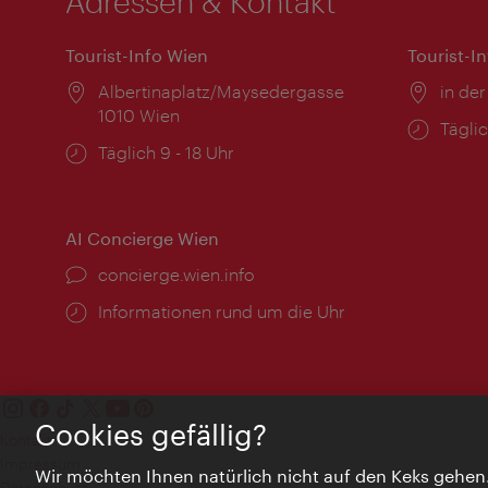
Adressen & Kontakt
Tourist-Info Wien
Tourist-I
Ort:
Albertinaplatz/Maysedergasse
Ort:
in der
1010 Wien
Öffnu
Täglic
Öffnungszeiten:
Täglich 9 - 18 Uhr
AI Concierge Wien
Ort:
concierge.wien.info
Öffnungszeiten:
Informationen rund um die Uhr
Cookies gefällig?
Kontakt
Impressum
Wir möchten Ihnen natürlich nicht auf den Keks gehen
Datenschutz