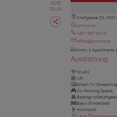
SEITE
TEILEN
Knöllgasse 23, 1100
Seite
teilen
jimmys.at
+43 1 997 00 10
office@jimmys.at
Ausstattung
WLAN
Lift
Smart TV (Streaming
Co Working Space
Bedingt rollstuhlgee
Baby-/Kinderbett
Hochstuhl
Karte
Interessant