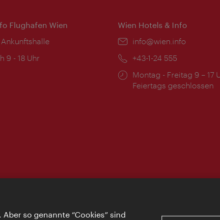
nfo Flughafen Wien
Wien Hotels & Info
 Ankunftshalle
Email:
info@wien.info
ngszeiten:
h 9 - 18 Uhr
Telefon:
+43-1-24 555
Öffnungszeiten:
Montag - Freitag 9 – 17 
Feiertags geschlossen
. Aber so genannte “Cookies” sind