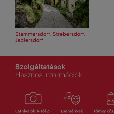
Stammersdorf, Strebersdorf,
Jedlersdorf
Szolgáltatások
Hasznos információk
Látnivalók A-tól Z-
Események
Tömegköz