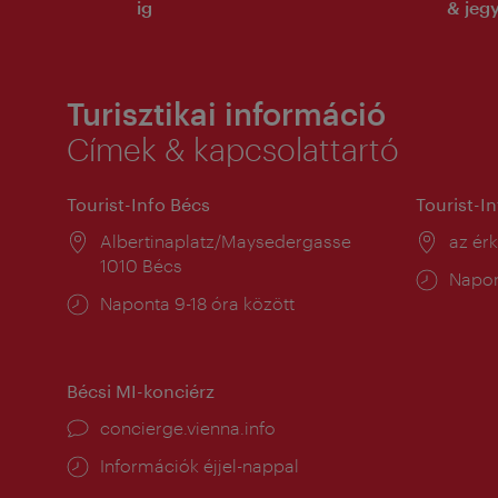
ig
& jeg
Turisztikai információ
Címek & kapcsolattartó
Tourist-Info Bécs
Tourist-I
Helyszín:
Albertinaplatz/Maysedergasse
Helysz
az ér
1010 Bécs
Nyitv
Napon
Nyitva
Naponta 9-18 óra között
tartás
tartás:
Bécsi MI-konciérz
concierge.vienna.info
Információk éjjel-nappal