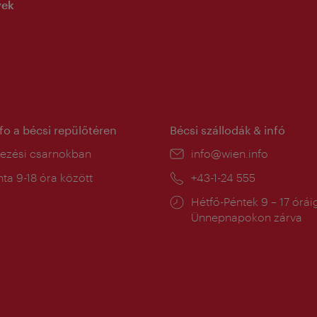
yek
nfo a bécsi repülőtéren
Bécsi szállodák & infó
ín:
kezési csarnokban
E-
info@wien.info
mail:
a
ta 9-18 óra között
Telefon:
+43-1-24 555
:
Nyitva
Hétfő-Péntek 9 – 17 órái
tartás:
Ünnepnapokon zárva