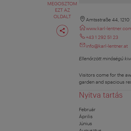
MEGOSZTOM
EZT AZ
OLDALT
Amtsstraße 44, 1210
Oldal
www.karl-lentner.co
megosztása
+43 1 292 51 23
info@karl-lentner.at
Ellenőrzött minőségű kiv
Visitors come for the a
garden and spacious res
Nyitva tartás
Február
Április
Június
Augusztus