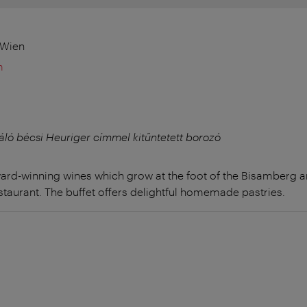
 Wien
m
áló bécsi Heuriger címmel kitűntetett borozó
ward-winning wines which grow at the foot of the Bisamberg a
taurant. The buffet offers delightful homemade pastries.