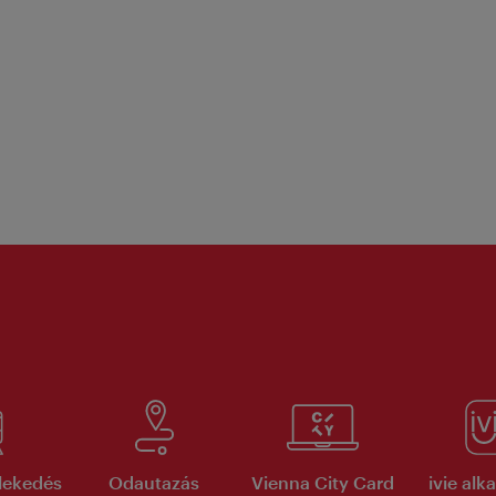
lekedés
Odautazás
Vienna City Card
ivie al