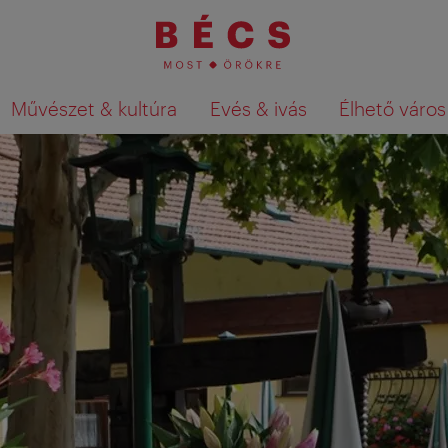
Művészet & kultúra
Evés & ivás
Élhető város
Keresési találatok megjelenítése a té