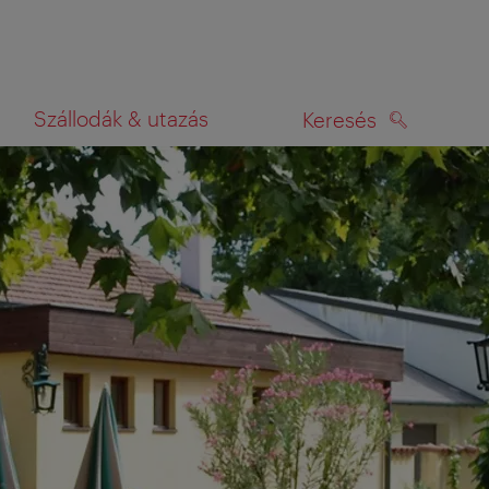
Szállodák & utazás
Keresés
KERESÉS
rképen