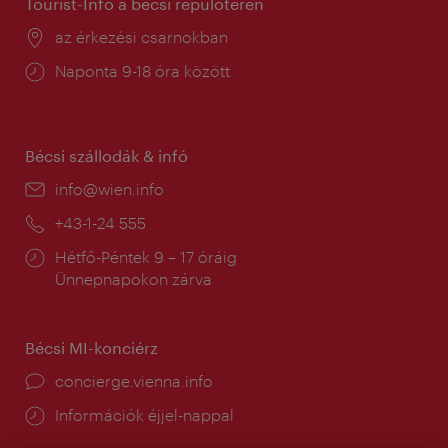
Tourist-Info a bécsi repülőtéren
Helyszín:
az érkezési csarnokban
Nyitva
Naponta 9-18 óra között
tartás:
Bécsi szállodák & infó
E-
info@wien.info
mail:
Telefon:
+43-1-24 555
Nyitva
Hétfő-Péntek 9 – 17 óráig
tartás:
Ünnepnapokon zárva
Bécsi MI-konciérz
concierge.vienna.info
Információk éjjel-nappal