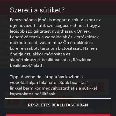
Szereti a sütiket?
Persze néha a jóból is megárt a sok. Viszont az
úgy nevezett sütik szükségesek ahhoz, hogy a
Kapcsolat
legjobb szolgáltatást nyújthassuk Önnek.
Credits
Lehetővé teszik a weboldalak és kiértékelések
Adatvédelmi nyilatkozat
működtetését, valamint az Ön érdeklődési
Terms of Use
köreire szabott tartalom biztosítását. Ha nem
Megközelíthetőség
óhajtja ezt, akkor módosítsa az
Sajtókapcsolat
alapértelmezett beállításokat a „Részletes
Sütik beállítása
beállítások“ alatt.
© Copyright WienTourismus
Tipp: A weboldal látogatása közben a
weboldal alján található „Sütik beállítás”
linkkel bármikor megváltoztathatja a sütikkel
kapcsolatos beállításait.
RESZLETES BEÁLLÍTÁSOKBAN