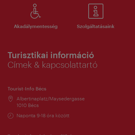
Akadálymentesség
Szolgáltatásaink
Turisztikai információ
Címek & kapcsolattartó
Tourist-Info Bécs
Helyszín:
Albertinaplatz/Maysedergasse
1010 Bécs
Nyitva
Naponta 9-18 óra között
tartás: