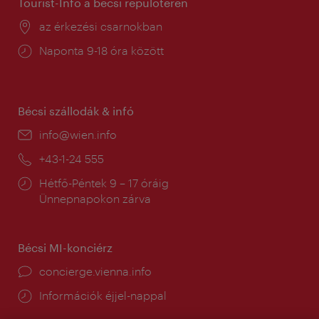
Tourist-Info a bécsi repülőtéren
Helyszín:
az érkezési csarnokban
Nyitva
Naponta 9-18 óra között
tartás:
Bécsi szállodák & infó
E-
info@wien.info
mail:
Telefon:
+43-1-24 555
Nyitva
Hétfő-Péntek 9 – 17 óráig
tartás:
Ünnepnapokon zárva
Bécsi MI-konciérz
concierge.vienna.info
Információk éjjel-nappal