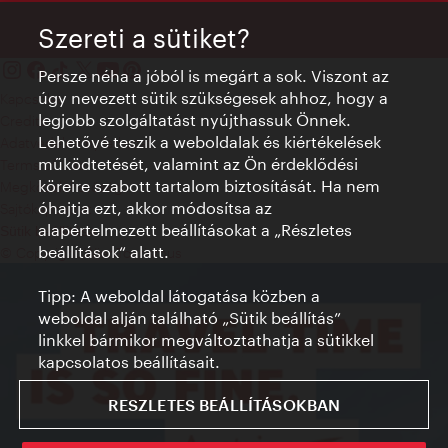
Szereti a sütiket?
Persze néha a jóból is megárt a sok. Viszont az
úgy nevezett sütik szükségesek ahhoz, hogy a
Kapcsolat
legjobb szolgáltatást nyújthassuk Önnek.
Credits
Lehetővé teszik a weboldalak és kiértékelések
Adatvédelmi nyilatkozat
működtetését, valamint az Ön érdeklődési
Terms of Use
köreire szabott tartalom biztosítását. Ha nem
Megközelíthetőség
óhajtja ezt, akkor módosítsa az
Sajtókapcsolat
alapértelmezett beállításokat a „Részletes
Sütik beállítása
beállítások“ alatt.
© Copyright WienTourismus
Tipp: A weboldal látogatása közben a
weboldal alján található „Sütik beállítás”
linkkel bármikor megváltoztathatja a sütikkel
kapcsolatos beállításait.
RESZLETES BEÁLLÍTÁSOKBAN