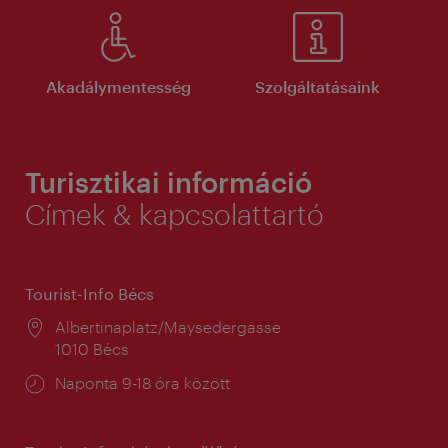
Akadálymentesség
Szolgáltatásaink
Turisztikai információ
Címek & kapcsolattartó
Tourist-Info Bécs
Helyszín:
Albertinaplatz/Maysedergasse
1010 Bécs
Nyitva
Naponta 9-18 óra között
tartás: