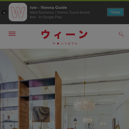
ivie - Vienna Guide
View
WienTourismus / Vienna Tourist Board
free - In Google Play
メ
検
ニ
索
ュ
メ
こ
す
ー
る
ニ
の
の
ュ
ペ
表
ー
ー
示・
非
へ
ジ
表
の
示
ト
ッ
プ
へ