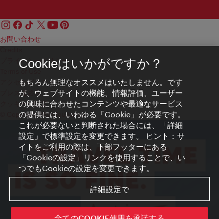
お問い合わせ
Credits
プライバシーポリシー
Cookieはいかがですか？
Terms of Use
もちろん無理なオススメはいたしません。です
アクセシビリティ
が、ウェブサイトの機能、情報評価、ユーザー
プレス連絡先
の興味に合わせたコンテンツや最適なサービス
クッキーの設定
の提供には、いわゆる「Cookie」が必要です。
© Copyright WienTourismus
これが必要ないと判断された場合には、「詳細
設定」で標準設定を変更できます。 ヒント：サ
イトをご利用の際は、下部フッターにある
「Cookieの設定」リンクを使用することで、い
つでもCookieの設定を変更できます。
詳細設定で
全てのCOOKIE使用を承諾する