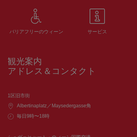
バリアフリーのウィーン
サービス
観光案内
アドレス＆コンタクト
1区旧市街
場
Albertinaplatz／Maysedergasse角
所：
営
毎日9時〜18時
業
時
間：