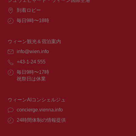
シュヴェヒャート・ウィーン国際空港
場
到着ロビー
所：
営
毎日9時〜18時
業
時
間：
ウィーン観光＆宿泊案内
E
info@wien.info
メ
電
+43-1-24 555
ー
話
ル：
営
毎日9時〜17時
番
業
祝祭日は休業
号：
時
間：
ウィーンAIコンシェルジュ
concierge.vienna.info
24時間体制の情報提供