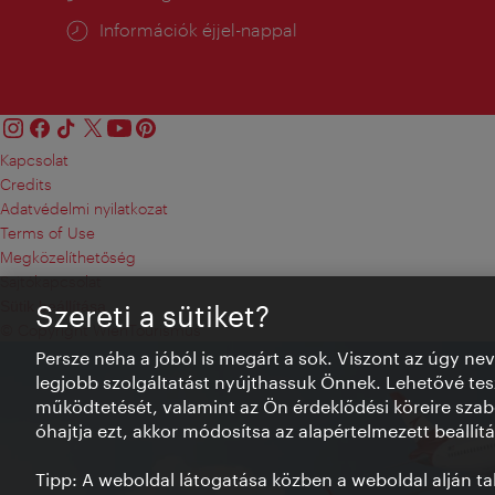
Információk éjjel-nappal
Kapcsolat
Credits
Adatvédelmi nyilatkozat
Terms of Use
Megközelíthetőség
Sajtókapcsolat
Sütik beállítása
Szereti a sütiket?
© Copyright WienTourismus
Persze néha a jóból is megárt a sok. Viszont az úgy ne
legjobb szolgáltatást nyújthassuk Önnek. Lehetővé tesz
működtetését, valamint az Ön érdeklődési köreire szab
óhajtja ezt, akkor módosítsa az alapértelmezett beállítá
Tipp: A weboldal látogatása közben a weboldal alján talá