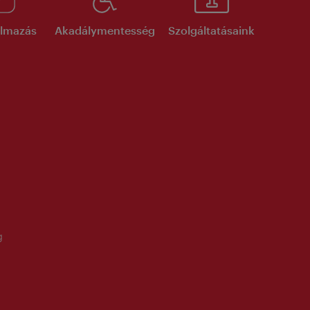
kalmazás
Akadálymentesség
Szolgáltatásaink
g