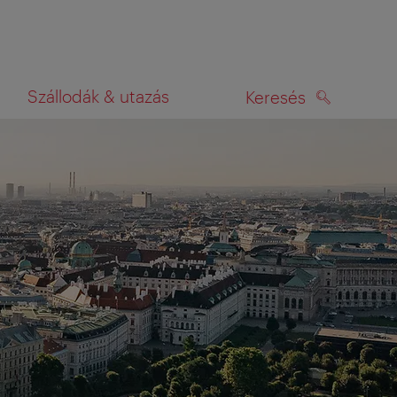
Szállodák & utazás
Keresés
KERESÉS
rképen