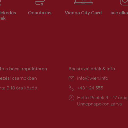
lekedés
Odautazás
Vienna City Card
ivie al
yek
nfo a bécsi repülőtéren
Bécsi szállodák & infó
ín:
kezési csarnokban
E-
info@wien.info
mail:
a
ta 9-18 óra között
Telefon:
+43-1-24 555
:
Nyitva
Hétfő-Péntek 9 – 17 órái
tartás:
Ünnepnapokon zárva