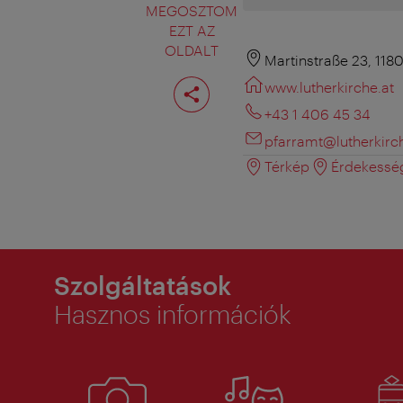
MEGOSZTOM
EZT AZ
OLDALT
Martinstraße 23, 118
Oldal
www.lutherkirche.at
megosztása
+43 1 406 45 34
pfarramt@lutherkirc
Térkép
Érdekessé
Szolgáltatások
Hasznos információk