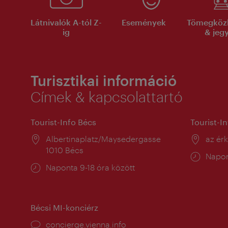
Látnivalók A-tól Z-
Események
Tömegköz
ig
& jeg
Turisztikai információ
Címek & kapcsolattartó
Tourist-Info Bécs
Tourist-I
Helyszín:
Albertinaplatz/Maysedergasse
Helysz
az ér
1010 Bécs
Nyitv
Napon
Nyitva
Naponta 9-18 óra között
tartás
tartás:
Bécsi MI-konciérz
concierge.vienna.info