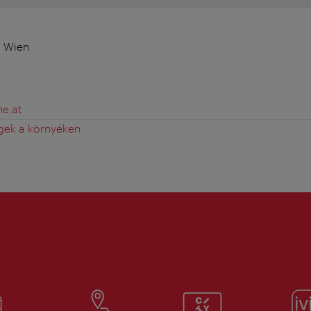
0 Wien
he.at
gek a környéken