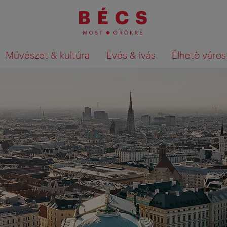
Művészet & kultúra
Evés & ivás
Élhető város
Keresési találatok megjelenítése a té