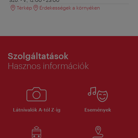
Térkép
Érdekességek a környéken
Szolgáltatások
Hasznos információk
Látnivalók A-tól Z-ig
Események