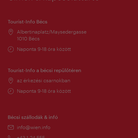
Tourist-Info Bécs
Helyszín:
Albertinaplatz/Maysedergasse
1010 Bécs
Nyitva
Naponta 9-18 óra között
tartás:
Tourist-Info a bécsi repülőtéren
Helyszín:
az érkezési csarnokban
Nyitva
Naponta 9-18 óra között
tartás:
Bécsi szállodák & infó
E-
info@wien.info
mail:
Telefon:
+43-1-24 555