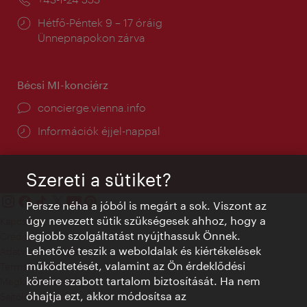
Nyitva
Hétfő-Péntek 9 – 17 óráig
tartás:
Ünnepnapokon zárva
Bécsi MI-konciérz
concierge.vienna.info
Információk éjjel-nappal
Szereti a sütiket?
Persze néha a jóból is megárt a sok. Viszont az
úgy nevezett sütik szükségesek ahhoz, hogy a
Kapcsolat
legjobb szolgáltatást nyújthassuk Önnek.
Credits
Lehetővé teszik a weboldalak és kiértékelések
Adatvédelmi nyilatkozat
működtetését, valamint az Ön érdeklődési
Terms of Use
köreire szabott tartalom biztosítását. Ha nem
Megközelíthetőség
óhajtja ezt, akkor módosítsa az
Sajtókapcsolat