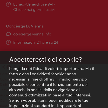
Orari
Lunedì-Venerdì ore 9–17
di
Chiuso nei giorni festivi
apertura:
Concierge IA Vienna
Ort:
concierge.vienna.info
Öffnungszeiten:
Informazioni 24 ore su 24
Accetteresti dei cookie?
Lungi da noi l’idea di volerti importunare. Ma il
fatto è che i cosiddetti “cookie” sono
Contatti
necessari al fine di offrirvi il miglior servizio
Colophon
possibile e consentire il funzionamento del
Dichiarazione sulla protezione dei dati
sito web, le analisi della navigazione e i
Terms of Use
contenuti ottimizzati in base ai tuoi interessi.
Accessibilità
Se non vuoi abilitarli, puoi modificare le tue
Contatto stampa
impostazioni standard in “Impostazioni
Impostazioni cookie