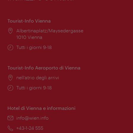
Tourist-Info Vienna
Posizione:
Albertinaplatz/Maysedergasse
1010 Vienna
Orari
Tutti i giorni 9-18
di
apertura:
Tourist-Info Aeroporto di Vienna
Posizione:
nell’atrio degli arrivi
Orari
Tutti i giorni 9-18
di
apertura:
Hotel di Vienna e informazioni
Email:
info@wien.info
Telefono:
+43-1-24 555