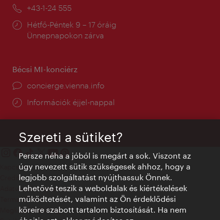
mail:
Telefon:
+43-1-24 555
Nyitva
Hétfő-Péntek 9 – 17 óráig
tartás:
Ünnepnapokon zárva
Bécsi MI-konciérz
concierge.vienna.info
Információk éjjel-nappal
Szereti a sütiket?
Persze néha a jóból is megárt a sok. Viszont az
úgy nevezett sütik szükségesek ahhoz, hogy a
Kapcsolat
legjobb szolgáltatást nyújthassuk Önnek.
Credits
Lehetővé teszik a weboldalak és kiértékelések
Adatvédelmi nyilatkozat
működtetését, valamint az Ön érdeklődési
Terms of Use
köreire szabott tartalom biztosítását. Ha nem
Megközelíthetőség