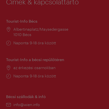
Címek & kapcsolattartó
Tourist-Info Bécs
Helyszín:
Albertinaplatz/Maysedergasse
1010 Bécs
Nyitva
Naponta 9-18 óra között
tartás:
Tourist-Info a bécsi repülőtéren
Helyszín:
az érkezési csarnokban
Nyitva
Naponta 9-18 óra között
tartás:
Bécsi szállodák & infó
E-
info@wien.info