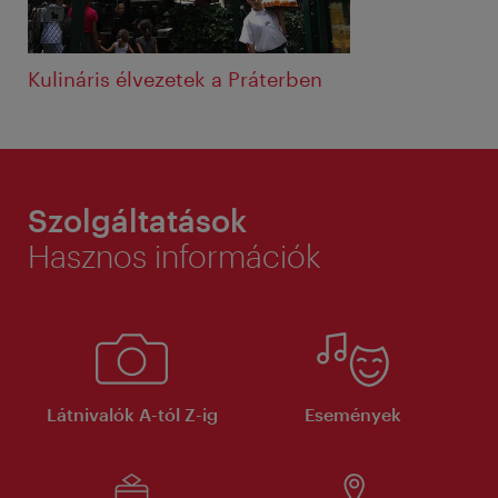
Kulináris élvezetek a Práterben
Szolgáltatások
Hasznos információk
Látnivalók A-tól Z-ig
Események