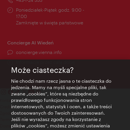
Godziny
Poniedziałek-Piątek godz. 9.00 -
otwarcia:
17.00
Zamknięte w święta państwowe
Concierge AI Wiedeń
concierge.vienna.info
Informacje przez całą dobę
Może ciasteczka?
Nie chodzi nam rzecz jasna o te ciasteczka do
jedzenia. Mamy na myśli specjalne pliki, tak
zwane „cookies”, które są niezbędne do
prawidłowego funkcjonowania stron
Kontakt
internetowych, statystyk i ocen, a także treści
Credits
dostosowanych do Twoich zainteresowań.
Zgoda na przetwarzanie danych osobowych
Jeśli nie wyrażasz zgody na korzystanie z
Terms of Use
plików „cookies”, możesz zmienić ustawienia
Dostępność