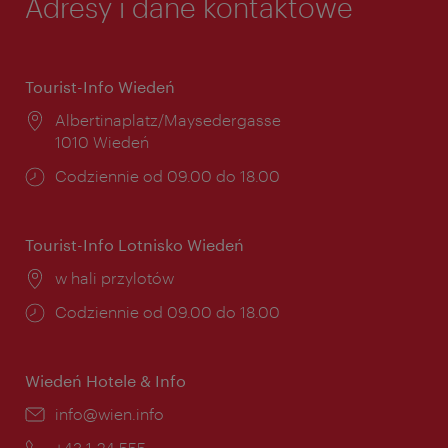
Adresy i dane kontaktowe
Tourist-Info Wiedeń
Miejsce:
Albertinaplatz/Maysedergasse
1010 Wiedeń
Godziny
Codziennie od 09.00 do 18.00
otwarcia:
Tourist-Info Lotnisko Wiedeń
Miejsce:
w hali przylotów
Godziny
Codziennie od 09.00 do 18.00
otwarcia:
Wiedeń Hotele & Info
E-
info@wien.info
mail:
Telefon:
+43-1-24 555