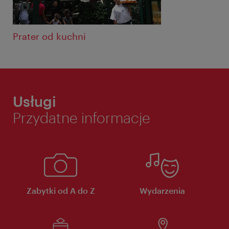
Prater od kuchni
Usługi
Przydatne informacje
Zabytki od A do Z
Wydarzenia