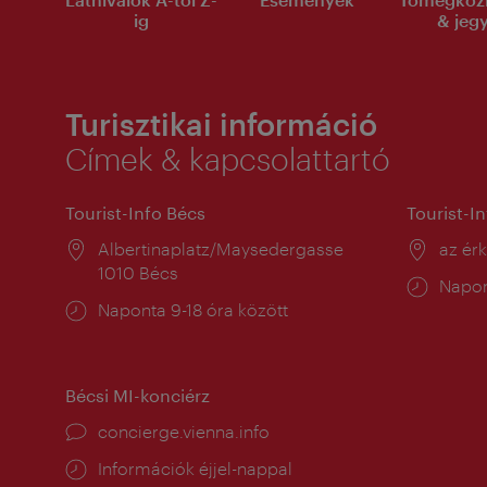
ig
& jeg
Turisztikai információ
Címek & kapcsolattartó
Tourist-Info Bécs
Tourist-I
Helyszín:
Albertinaplatz/Maysedergasse
Helysz
az ér
1010 Bécs
Nyitv
Napon
Nyitva
Naponta 9-18 óra között
tartás
tartás:
Bécsi MI-konciérz
concierge.vienna.info
Információk éjjel-nappal