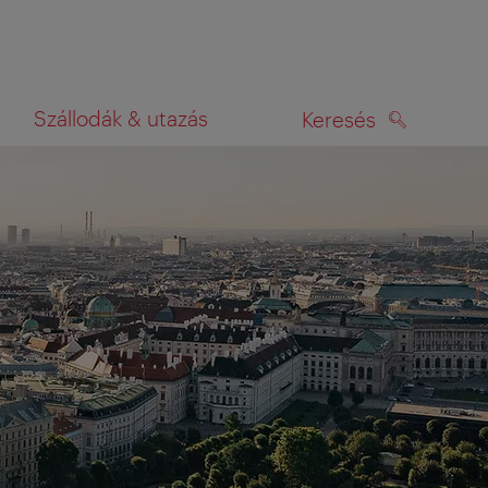
Szállodák & utazás
Keresés
KERESÉS
rképen