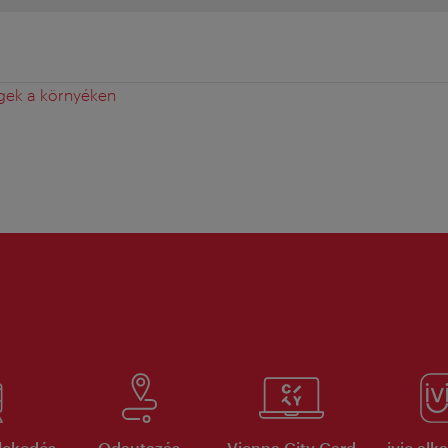
gek a környéken
lekedés
Odautazás
Vienna City Card
ivie al