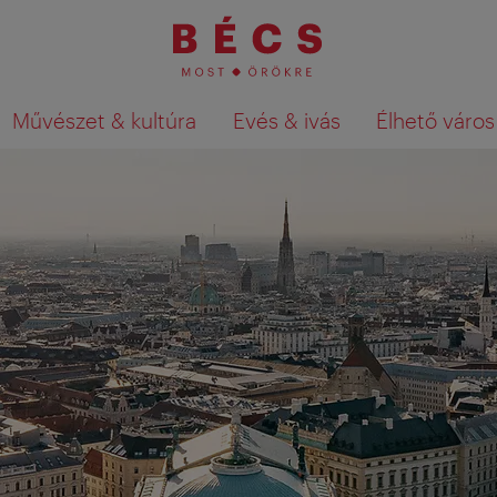
Művészet & kultúra
Evés & ivás
Élhető város
Keresési találatok megjelenítése a té