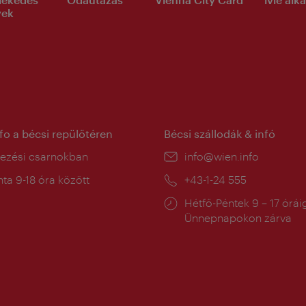
yek
nfo a bécsi repülőtéren
Bécsi szállodák & infó
ín:
kezési csarnokban
E-
info@wien.info
mail:
a
ta 9-18 óra között
Telefon:
+43-1-24 555
:
Nyitva
Hétfő-Péntek 9 – 17 órái
tartás:
Ünnepnapokon zárva