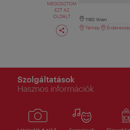
MEGOSZTOM
EZT AZ
OLDALT
1190 Wien
Oldal
Térkép
Érdekessé
megosztása
Szolgáltatások
Hasznos információk
Látnivalók A-tól Z-
Események
Tömegköz