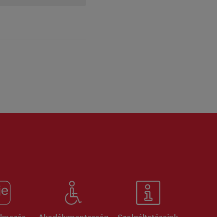
kalmazás
Akadálymentesség
Szolgáltatásaink